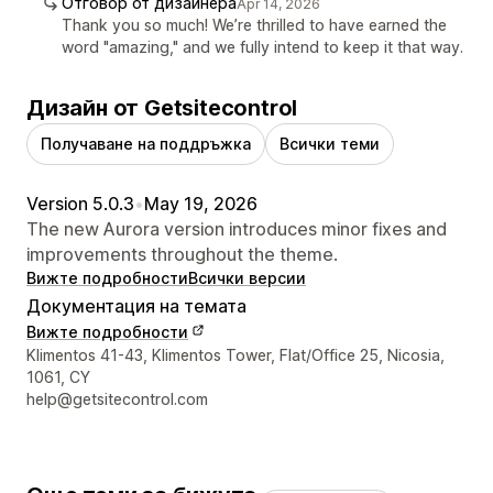
Отговор от дизайнера
Apr 14, 2026
Thank you so much! We’re thrilled to have earned the
word "amazing," and we fully intend to keep it that way.
Дизайн от Getsitecontrol
Получаване на поддръжка
Всички теми
Version 5.0.3
•
May 19, 2026
The new Aurora version introduces minor fixes and
improvements throughout the theme.
Вижте подробности
Всички версии
Документация на темата
Вижте подробности
Данни за връзка с дизайнера
Klimentos 41-43, Klimentos Tower, Flat/Office 25, Nicosia,
1061, CY
help@getsitecontrol.com