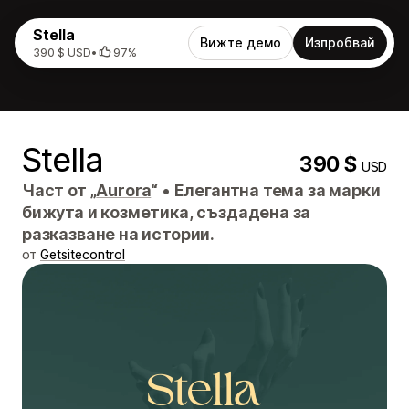
Stella
Вижте демо
Изпробвай
390 $ USD
•
97%
Stella
390 $
USD
Част от „
Aurora
“
•
Елегантна тема за марки
бижута и козметика, създадена за
разказване на истории.
от
Getsitecontrol