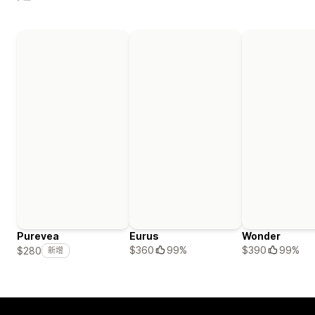
Purevea
Eurus
Wonder
$360
99%
$390
99%
$280
新增