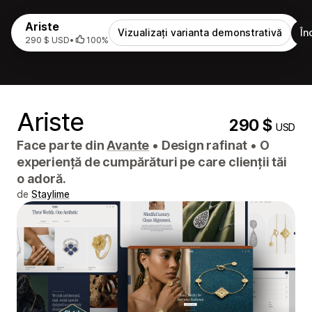
Ariste
Vizualizați varianta demonstrativă
În
290 $ USD
•
100%
Ariste
290 $
USD
Face parte din
Avante
•
Design rafinat • O
experiență de cumpărături pe care clienții tăi
o adoră.
de
Staylime