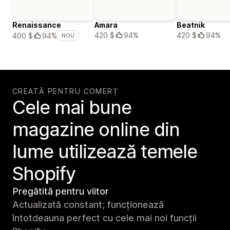
Renaissance
Amara
Beatnik
420 $
94%
420 $
94%
400 $
94%
NOU
CREATĂ PENTRU COMERȚ
Cele mai bune
magazine online din
lume utilizează temele
Shopify
Pregătită pentru viitor
Actualizată constant; funcționează
întotdeauna perfect cu cele mai noi funcții