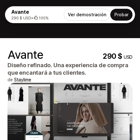
Avante
Ver demostración
Probar
290 $ USD
•
100%
Avante
290 $
USD
Diseño refinado. Una experiencia de compra
que encantará a tus clientes.
de
Staylime