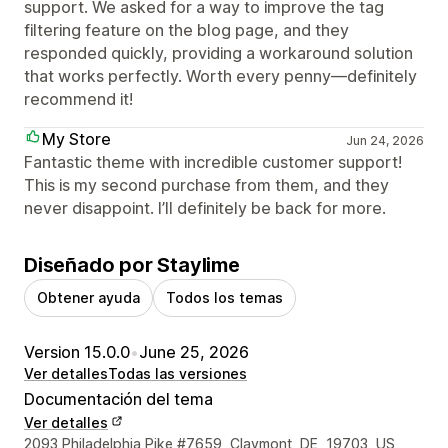
support. We asked for a way to improve the tag
filtering feature on the blog page, and they
responded quickly, providing a workaround solution
that works perfectly. Worth every penny—definitely
recommend it!
My Store
Jun 24, 2026
Fantastic theme with incredible customer support!
This is my second purchase from them, and they
never disappoint. I’ll definitely be back for more.
Diseñado por Staylime
Obtener ayuda
Todos los temas
Version 15.0.0
•
June 25, 2026
Ver detalles
Todas las versiones
Documentación del tema
Ver detalles
Detalles de contacto del diseñador
2093 Philadelphia Pike #7659, Claymont, DE, 19703, US