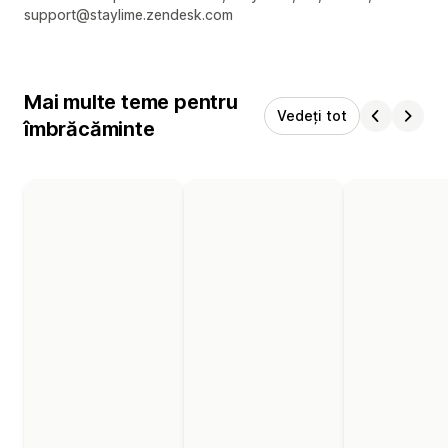
support@staylime.zendesk.com
Mai multe teme pentru
Vedeți tot
îmbrăcăminte