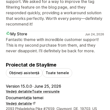
support. We asked for a way to improve the tag
filtering feature on the blog page, and they
responded quickly, providing a workaround solution
that works perfectly. Worth every penny—definitely
recommend it!
My Store
Jun 24, 2026
Fantastic theme with incredible customer support!
This is my second purchase from them, and they
never disappoint. I’ll definitely be back for more.
Proiectat de Staylime
Obțineți asistență
Toate temele
Version 15.0.0
•
June 25, 2026
Vedeți detaliile
Toate versiunile
Documentația temei
Vedeți detaliile
Detaliile de contact ale designerului
2093 Philadelphia Pike #7659, Claymont, DE, 19703, US