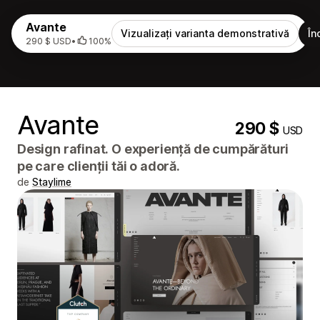
Avante
Vizualizați varianta demonstrativă
În
290 $ USD
•
100%
Avante
290 $
USD
Design rafinat. O experiență de cumpărături
pe care clienții tăi o adoră.
de
Staylime