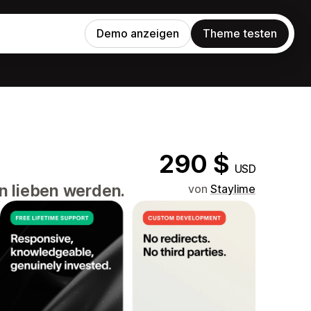
Demo anzeigen
Theme testen
290 $
USD
en lieben werden.
von
Staylime