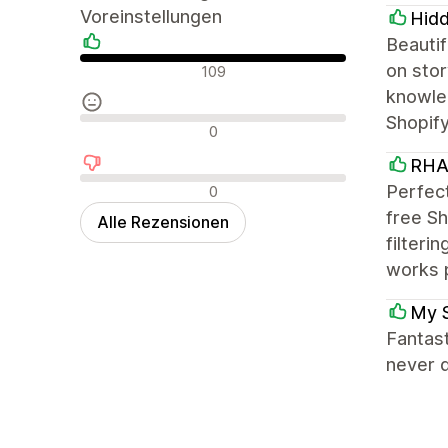
Voreinstellungen
Hid
Beautif
Positive Bewertungen
on stor
109
knowled
Shopif
Neutrale Bewertungen
0
RHA
Negative Bewertungen
Perfect
0
free Sh
Alle Rezensionen
filteri
works 
My 
Fantas
never d