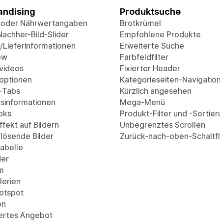
ndising
Produktsuche
 oder Nährwertangaben
Brotkrümel
Nachher-Bild-Slider
Empfohlene Produkte
/Lieferinformationen
Erweiterte Suche
ow
Farbfeldfilter
videos
Fixierter Header
optionen
Kategorieseiten-Navigatio
-Tabs
Kürzlich angesehen
sinformationen
Mega-Menü
oks
Produkt-Filter und -Sortie
fekt auf Bildern
Unbegrenztes Scrollen
lösende Bilder
Zurück-nach-oben-Schaltf
abelle
der
m
lerien
Hotspot
on
ertes Angebot