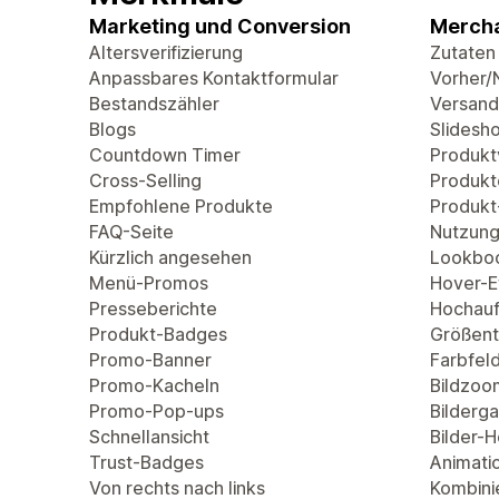
Marketing und Conversion
Mercha
Altersverifizierung
Zutaten
Anpassbares Kontaktformular
Vorher/
Bestandszähler
Versand
Blogs
Slidesh
Countdown Timer
Produkt
Cross-Selling
Produkt
Empfohlene Produkte
Produkt
FAQ-Seite
Nutzung
Kürzlich angesehen
Lookbo
Menü-Promos
Hover-Ef
Presseberichte
Hochauf
Produkt-Badges
Größent
Promo-Banner
Farbfel
Promo-Kacheln
Bildzoo
Promo-Pop-ups
Bilderga
Schnellansicht
Bilder-
Trust-Badges
Animati
Von rechts nach links
Kombini