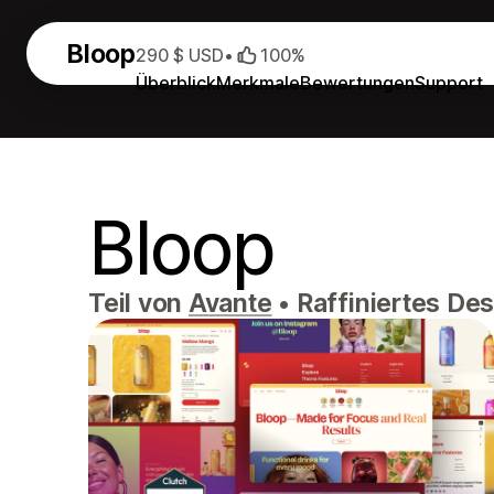
Bloop
290 $ USD
•
100%
Überblick
Merkmale
Bewertungen
Support
Bloop
Teil von
Avante
•
Raffiniertes Des