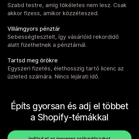
Szabd testre, amíg tökéletes nem lesz. Csak
akkor fizess, amikor közzéteszed.
Villámgyors pénztár
Sebességtesztelt, így vásárlóid rekordidő
alatt fizethetnek a pénztárnál.
Tartsd meg örökre
Egyszeri fizetés, élethosszig tartó licenc az
üzleted számára. Nincs lejárati idő.
Építs gyorsan és adj el többet
a Shopify-témákkal
Indítsd el az ingyenes próbaidőszakot