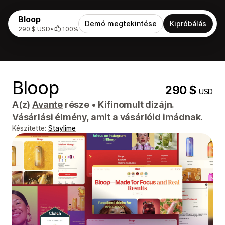
Bloop
Demó megtekintése
Kipróbálás
290 $ USD
•
100%
Bloop
290 $
USD
A(z)
Avante
része
•
Kifinomult dizájn.
Vásárlási élmény, amit a vásárlóid imádnak.
Készítette:
Staylime