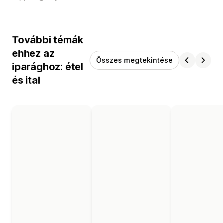
További témák
ehhez az
Összes megtekintése
iparághoz: étel
és ital