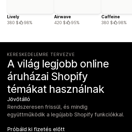
Lively
Airwave
Caffeine
380 $
98%
420 $
95%
380 $
98%
KERESKEDELEMRE TERVEZVE
A világ legjobb online
áruházai Shopify
témákat használnak
Jövőtálló
Rendszeresen frissül, és mindig
együttműködik a legújabb Shopify funkciókkal.
Próbáld ki fizetés előtt