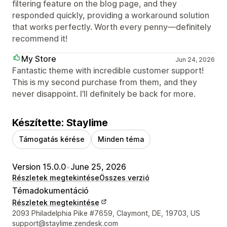
filtering feature on the blog page, and they
responded quickly, providing a workaround solution
that works perfectly. Worth every penny—definitely
recommend it!
My Store
Jun 24, 2026
Fantastic theme with incredible customer support!
This is my second purchase from them, and they
never disappoint. I’ll definitely be back for more.
Készítette: Staylime
Támogatás kérése
Minden téma
Version 15.0.0
•
June 25, 2026
Részletek megtekintése
Összes verzió
Témadokumentáció
Részletek megtekintése
Dizájner kapcsolattartási adatai
2093 Philadelphia Pike #7659, Claymont, DE, 19703, US
support@staylime.zendesk.com