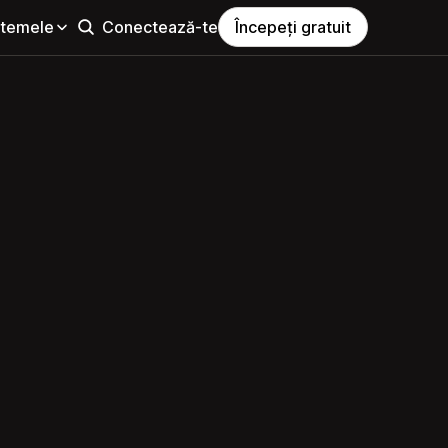
i temele
Conectează-te
Începeți gratuit