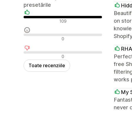
presetările
Hid
Beautif
Recenzii pozitive
on stor
109
knowled
Shopif
Recenzii neutre
0
RHA
Recenzii negative
Perfect
0
free Sh
Toate recenziile
filteri
works 
My 
Fantas
never d