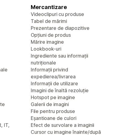
Mercantizare
Videoclipuri cu produse
Tabel de mărimi
Prezentare de diapozitive
Opțiuni de produs
Mărire imagine
Lookbook-uri
Ingrediente sau informații
nutriționale
nale
Informații privind
expedierea/livrarea
Informații de utilizare
Imagini de înaltă rezoluție
Hotspot pe imagine
nte
Galerii de imagini
File pentru produse
Eșantioane de culori
, IT,
Efect de survolare a imaginii
Cursor cu imagine înainte/după