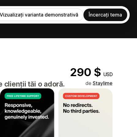
Vizualizați varianta demonstrativă
Încercați tema
290 $
USD
lienții tăi o adoră.
de
Staylime