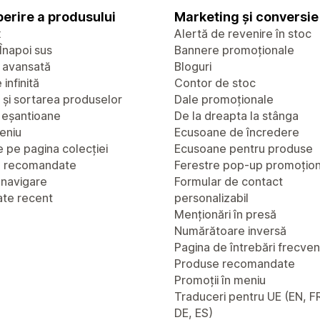
erire a produsului
Marketing și conversie
x
Alertă de revenire în stoc
Înapoi sus
Bannere promoționale
 avansată
Bloguri
infinită
Contor de stoc
a și sortarea produselor
Dale promoționale
u eșantioane
De la dreapta la stânga
eniu
Ecusoane de încredere
 pe pagina colecției
Ecusoane pentru produse
e recomandate
Ferestre pop-up promoțio
 navigare
Formular de contact
ate recent
personalizabil
Menționări în presă
Numărătoare inversă
Pagina de întrebări frecve
Produse recomandate
Promoții în meniu
Traduceri pentru UE (EN, FR
DE, ES)