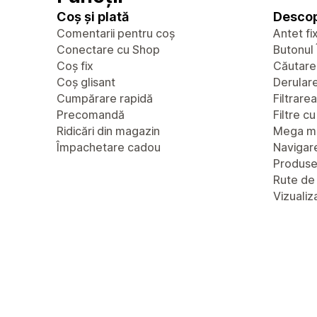
Coș și plată
Descop
Comentarii pentru coș
Antet fi
Conectare cu Shop
Butonul 
Coș fix
Căutare
Coș glisant
Derulare 
Cumpărare rapidă
Filtrare
Precomandă
Filtre c
Ridicări din magazin
Mega m
Împachetare cadou
Navigare
Produs
Rute de
Vizualiz