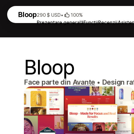
Bloop
290 $ USD
•
100%
Prezentare generală
Funcții
Recenzii
Asiste
Bloop
Face parte din
Avante
•
Design raf