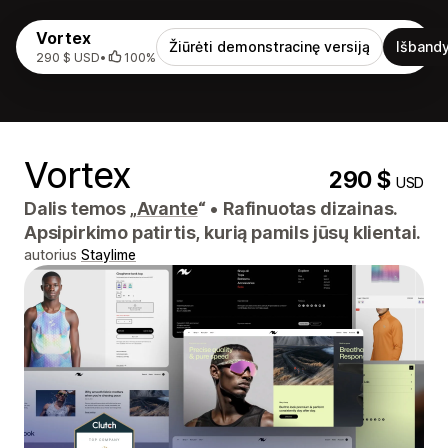
Vortex
Žiūrėti demonstracinę versiją
Išbandy
290 $ USD
•
100%
Vortex
290 $
USD
Dalis temos „
Avante
“
•
Rafinuotas dizainas.
Apsipirkimo patirtis, kurią pamils ​​jūsų klientai.
autorius
Staylime