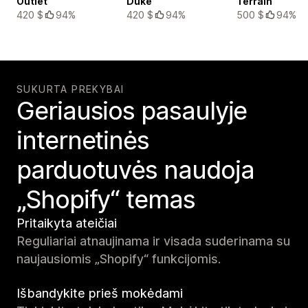
Outlet
Duke
Terrain
420 $
94%
420 $
94%
500 $
94%
SUKURTA PREKYBAI
Geriausios pasaulyje
internetinės
parduotuvės naudoja
„Shopify“ temas
Pritaikyta ateičiai
Reguliariai atnaujinama ir visada suderinama su
naujausiomis „Shopify“ funkcijomis.
Išbandykite prieš mokėdami