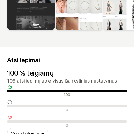
Atsiliepimai
100 % teigiamų
109 atsiliepimų apie visus išankstinius nustatymus
Teigiami atsiliepimai
109
Neutralūs atsiliepimai
0
Neigiami atsiliepimai
0
Visi atsiliepimai