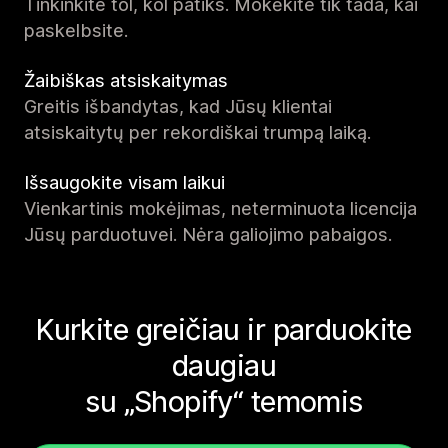
Tinkinkite tol, kol patiks. Mokėkite tik tada, kai
paskelbsite.
Žaibiškas atsiskaitymas
Greitis išbandytas, kad Jūsų klientai
atsiskaitytų per rekordiškai trumpą laiką.
Išsaugokite visam laikui
Vienkartinis mokėjimas, neterminuota licencija
Jūsų parduotuvei. Nėra galiojimo pabaigos.
Kurkite greičiau ir parduokite
daugiau
su „Shopify“ temomis