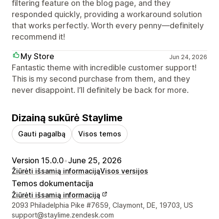
filtering feature on the blog page, and they
responded quickly, providing a workaround solution
that works perfectly. Worth every penny—definitely
recommend it!
My Store
Jun 24, 2026
Fantastic theme with incredible customer support!
This is my second purchase from them, and they
never disappoint. I’ll definitely be back for more.
Dizainą sukūrė Staylime
Gauti pagalbą
Visos temos
Version 15.0.0
•
June 25, 2026
Žiūrėti išsamią informaciją
Visos versijos
Temos dokumentacija
Žiūrėti išsamią informaciją
Kūrėjo kontaktiniai duomenys
2093 Philadelphia Pike #7659, Claymont, DE, 19703, US
support@staylime.zendesk.com