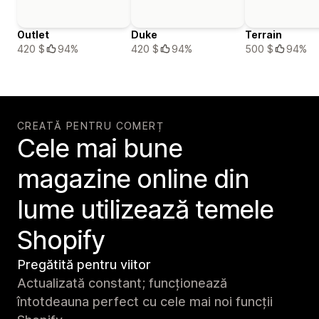
Outlet
Duke
Terrain
420 $
94%
420 $
94%
500 $
94%
CREATĂ PENTRU COMERȚ
Cele mai bune
magazine online din
lume utilizează temele
Shopify
Pregătită pentru viitor
Actualizată constant; funcționează
întotdeauna perfect cu cele mai noi funcții