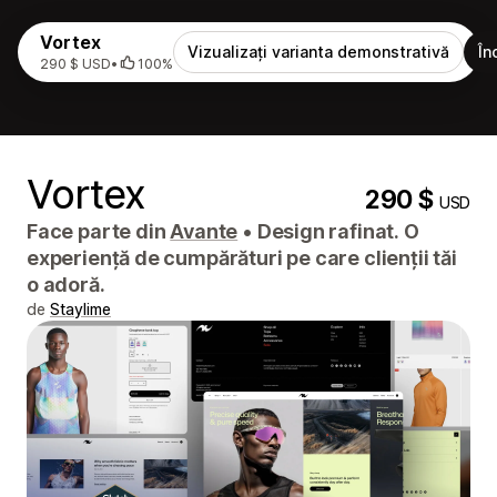
Vortex
Vizualizați varianta demonstrativă
În
290 $ USD
•
100%
Vortex
290 $
USD
Face parte din
Avante
•
Design rafinat. O
experiență de cumpărături pe care clienții tăi
o adoră.
de
Staylime