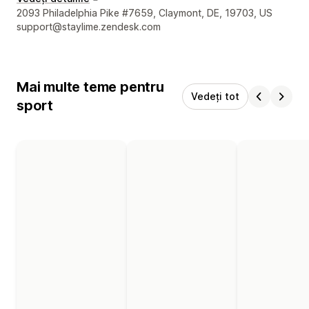
Detaliile de contact ale designerului
2093 Philadelphia Pike #7659, Claymont, DE, 19703, US
support@staylime.zendesk.com
Mai multe teme pentru
Vedeți tot
sport