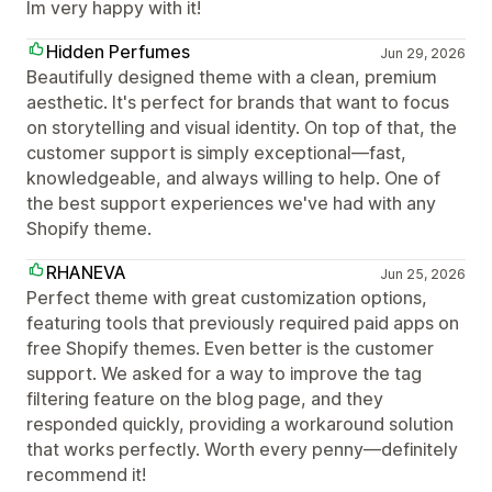
Im very happy with it!
Hidden Perfumes
Jun 29, 2026
Beautifully designed theme with a clean, premium
aesthetic. It's perfect for brands that want to focus
on storytelling and visual identity. On top of that, the
customer support is simply exceptional—fast,
knowledgeable, and always willing to help. One of
the best support experiences we've had with any
Shopify theme.
RHANEVA
Jun 25, 2026
Perfect theme with great customization options,
featuring tools that previously required paid apps on
free Shopify themes. Even better is the customer
support. We asked for a way to improve the tag
filtering feature on the blog page, and they
responded quickly, providing a workaround solution
that works perfectly. Worth every penny—definitely
recommend it!