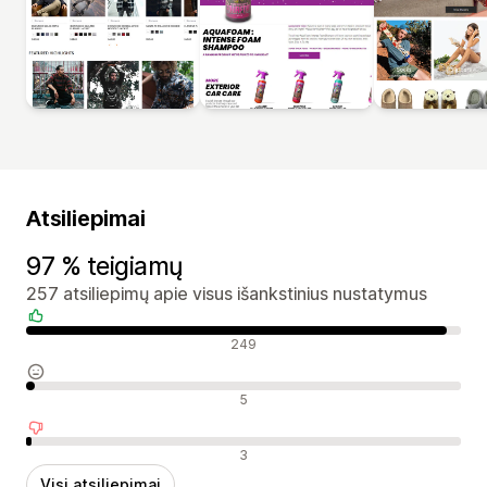
Atsiliepimai
97 % teigiamų
257 atsiliepimų apie visus išankstinius nustatymus
Teigiami atsiliepimai
249
Neutralūs atsiliepimai
5
Neigiami atsiliepimai
3
Visi atsiliepimai