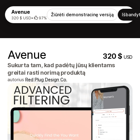
Avenue
Žiūrėti demonstracinę versiją
Išbandyt
320 $ USD
•
97%
Avenue
320 $
USD
Sukurta tam, kad padėtų jūsų klientams
greitai rasti norimą produktą
autorius
Red Plug Design Co.