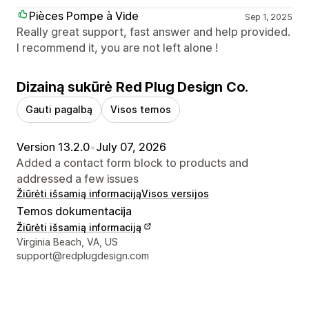
Pièces Pompe à Vide
Sep 1, 2025
Really great support, fast answer and help provided.
I recommend it, you are not left alone !
Dizainą sukūrė Red Plug Design Co.
Gauti pagalbą
Visos temos
Version 13.2.0
•
July 07, 2026
Added a contact form block to products and
addressed a few issues
Žiūrėti išsamią informaciją
Visos versijos
Temos dokumentacija
Žiūrėti išsamią informaciją
Kūrėjo kontaktiniai duomenys
Virginia Beach, VA, US
support@redplugdesign.com