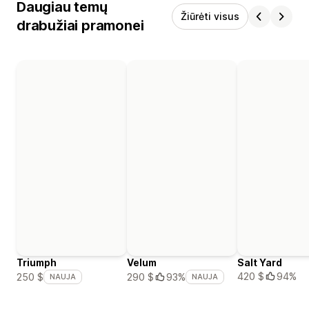
Daugiau temų
Žiūrėti visus
drabužiai pramonei
Triumph
Velum
Salt Yard
420 $
94%
250 $
290 $
93%
NAUJA
NAUJA