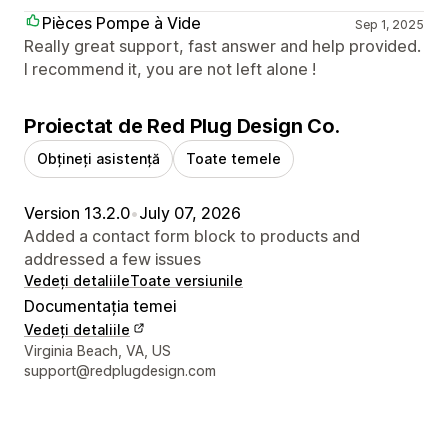
Pièces Pompe à Vide
Sep 1, 2025
Really great support, fast answer and help provided.
I recommend it, you are not left alone !
Proiectat de Red Plug Design Co.
Obțineți asistență
Toate temele
Version 13.2.0
•
July 07, 2026
Added a contact form block to products and
addressed a few issues
Vedeți detaliile
Toate versiunile
Documentația temei
Vedeți detaliile
Detaliile de contact ale designerului
Virginia Beach, VA, US
support@redplugdesign.com