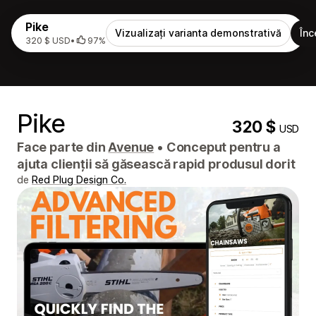
Pike
Vizualizați varianta demonstrativă
Înc
320 $ USD
•
97%
Pike
320 $
USD
Face parte din
Avenue
•
Conceput pentru a
ajuta clienții să găsească rapid produsul dorit
de
Red Plug Design Co.