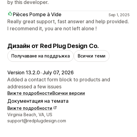
by this developer.
Pièces Pompe à Vide
Sep 1, 2025
Really great support, fast answer and help provided.
I recommend it, you are not left alone !
Дизайн от Red Plug Design Co.
Получаване на поддръжка
Всички теми
Version 13.2.0
•
July 07, 2026
Added a contact form block to products and
addressed a few issues
Вижте подробности
Всички версии
Документация на темата
Вижте подробности
Данни за връзка с дизайнера
Virginia Beach, VA, US
support@redplugdesign.com