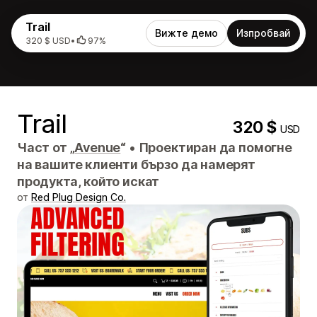
Trail
Вижте демо
Изпробвай
320 $ USD
•
97%
Trail
320 $
USD
Част от „
Avenue
“
•
Проектиран да помогне
на вашите клиенти бързо да намерят
продукта, който искат
от
Red Plug Design Co.