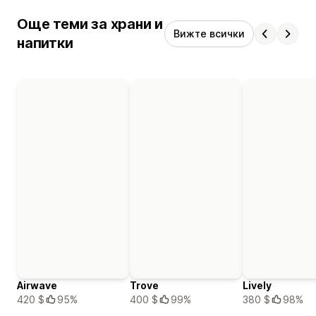
Още теми за храни и
Вижте всички
напитки
Airwave
Trove
Lively
420 $
95%
400 $
99%
380 $
98%