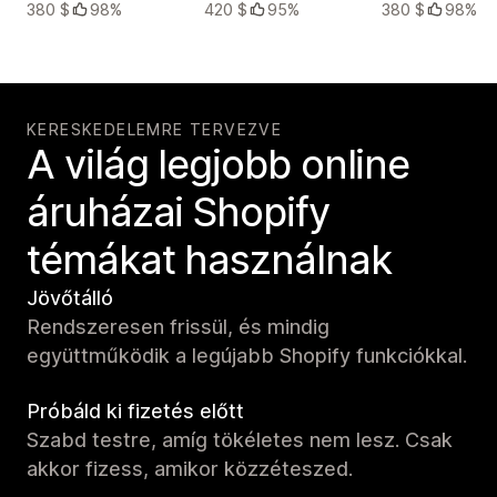
380 $
98%
420 $
95%
380 $
98%
KERESKEDELEMRE TERVEZVE
A világ legjobb online
áruházai Shopify
témákat használnak
Jövőtálló
Rendszeresen frissül, és mindig
együttműködik a legújabb Shopify funkciókkal.
Próbáld ki fizetés előtt
Szabd testre, amíg tökéletes nem lesz. Csak
akkor fizess, amikor közzéteszed.