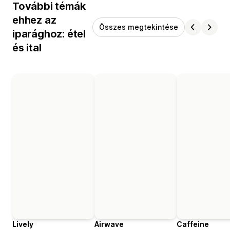
További témák
ehhez az
Összes megtekintése
iparághoz: étel
és ital
Lively
Airwave
Caffeine