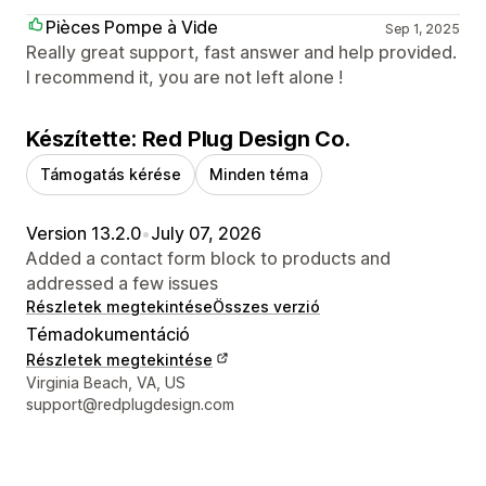
Pièces Pompe à Vide
Sep 1, 2025
Really great support, fast answer and help provided.
I recommend it, you are not left alone !
Készítette: Red Plug Design Co.
Támogatás kérése
Minden téma
Version 13.2.0
•
July 07, 2026
Added a contact form block to products and
addressed a few issues
Részletek megtekintése
Összes verzió
Témadokumentáció
Részletek megtekintése
Dizájner kapcsolattartási adatai
Virginia Beach, VA, US
support@redplugdesign.com