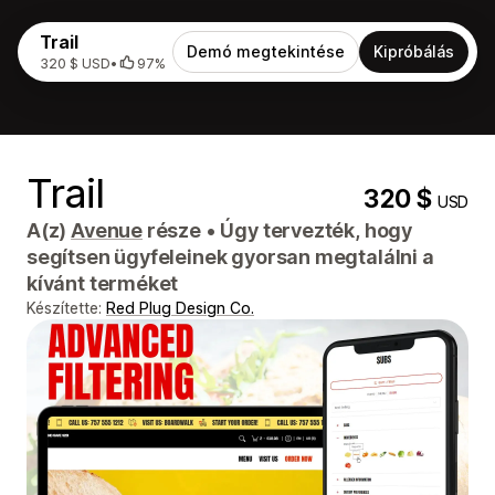
Trail
Demó megtekintése
Kipróbálás
320 $ USD
•
97%
Trail
320 $
USD
A(z)
Avenue
része
•
Úgy tervezték, hogy
segítsen ügyfeleinek gyorsan megtalálni a
kívánt terméket
Készítette:
Red Plug Design Co.