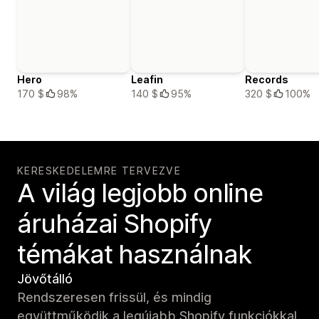
Hero
Leafin
Records
170 $
98%
140 $
95%
320 $
100%
KERESKEDELEMRE TERVEZVE
A világ legjobb online
áruházai Shopify
témákat használnak
Jövőtálló
Rendszeresen frissül, és mindig
együttműködik a legújabb Shopify funkciókkal.