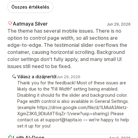
Összes értékelés
Aatmaya Silver
Jun 29, 2026
The theme has several mobile issues. There is no
option to control page width, so all sections are
edge-to-edge. The testimonial slider overflows the
container, causing horizontal scrolling. Background
color settings don't fully apply, and many small UI
issues still need to be fixed.
Válasz a dizájnertől
Jun 29, 2026
Thank you for the feedback! Most of these issues are
likely due to the "Fill Width" setting being enabled.
Disabling it should fix the slider and background color.
Page width control is also available in General Settings.
(example https://drive.google.com/file/d/1LMuIA3Aletz-
XgmZ3K6_9DbAXT6qZr-1/view?usp=sharing) Please
contact us at support@tapita.io — we're happy to help
set it up for you!
Laith Al-Deen