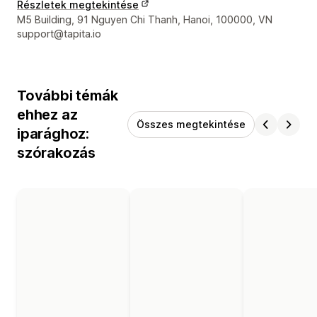
Részletek megtekintése
Dizájner kapcsolattartási adatai
M5 Building, 91 Nguyen Chi Thanh, Hanoi, 100000, VN
support@tapita.io
További témák
ehhez az
Összes megtekintése
iparághoz:
szórakozás