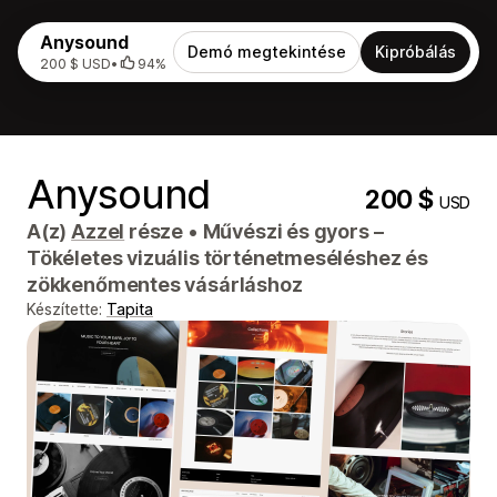
Anysound
Demó megtekintése
Kipróbálás
200 $ USD
•
94%
Anysound
200 $
USD
A(z)
Azzel
része
•
Művészi és gyors –
Tökéletes vizuális történetmeséléshez és
zökkenőmentes vásárláshoz
Készítette:
Tapita