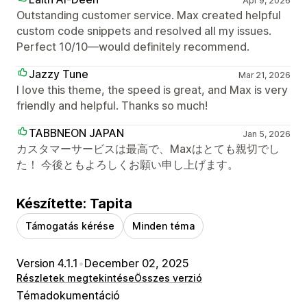
Apr 9, 2026
Outstanding customer service. Max created helpful
custom code snippets and resolved all my issues.
Perfect 10/10—would definitely recommend.
Jazzy Tune
Mar 21, 2026
I love this theme, the speed is great, and Max is very
friendly and helpful. Thanks so much!
TABBNEON JAPAN
Jan 5, 2026
カスタマーサービスは最高で、Maxはとても親切でし
た！ 今後ともよろしくお願い申し上げます。
Készítette: Tapita
Támogatás kérése
Minden téma
Version 4.1.1
•
December 02, 2025
Részletek megtekintése
Összes verzió
Témadokumentáció