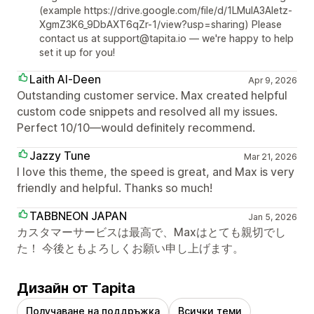
(example https://drive.google.com/file/d/1LMuIA3Aletz-
XgmZ3K6_9DbAXT6qZr-1/view?usp=sharing) Please
contact us at support@tapita.io — we're happy to help
set it up for you!
Laith Al-Deen
Apr 9, 2026
Outstanding customer service. Max created helpful
custom code snippets and resolved all my issues.
Perfect 10/10—would definitely recommend.
Jazzy Tune
Mar 21, 2026
I love this theme, the speed is great, and Max is very
friendly and helpful. Thanks so much!
TABBNEON JAPAN
Jan 5, 2026
カスタマーサービスは最高で、Maxはとても親切でし
た！ 今後ともよろしくお願い申し上げます。
Дизайн от Tapita
Получаване на поддръжка
Всички теми