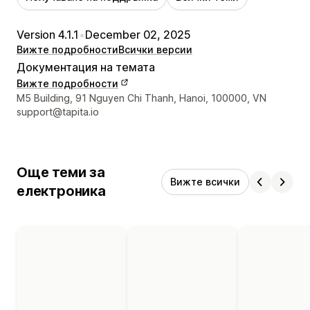
Version 4.1.1
•
December 02, 2025
Вижте подробности
Всички версии
Документация на темата
Вижте подробности
Данни за връзка с дизайнера
M5 Building, 91 Nguyen Chi Thanh, Hanoi, 100000, VN
support@tapita.io
Още теми за
Вижте всички
електроника