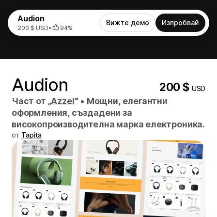
Audion
Вижте демо
Изпробвай
200 $ USD
•
94%
Audion
200 $
USD
Част от „
Azzel
“
•
Мощни, елегантни
оформления, създадени за
високопроизводителна марка електроника.
от
Tapita