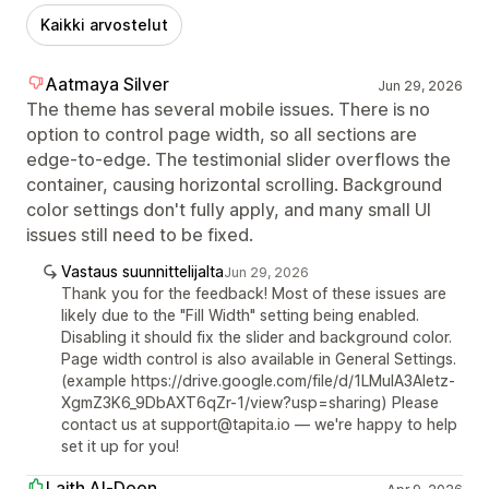
Kaikki arvostelut
Aatmaya Silver
Jun 29, 2026
The theme has several mobile issues. There is no
option to control page width, so all sections are
edge-to-edge. The testimonial slider overflows the
container, causing horizontal scrolling. Background
color settings don't fully apply, and many small UI
issues still need to be fixed.
Vastaus suunnittelijalta
Jun 29, 2026
Thank you for the feedback! Most of these issues are
likely due to the "Fill Width" setting being enabled.
Disabling it should fix the slider and background color.
Page width control is also available in General Settings.
(example https://drive.google.com/file/d/1LMuIA3Aletz-
XgmZ3K6_9DbAXT6qZr-1/view?usp=sharing) Please
contact us at support@tapita.io — we're happy to help
set it up for you!
Laith Al-Deen