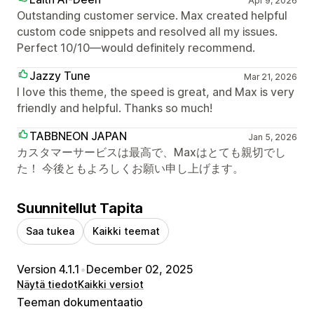
Apr 9, 2026
Outstanding customer service. Max created helpful
custom code snippets and resolved all my issues.
Perfect 10/10—would definitely recommend.
Jazzy Tune
Mar 21, 2026
I love this theme, the speed is great, and Max is very
friendly and helpful. Thanks so much!
TABBNEON JAPAN
Jan 5, 2026
カスタマーサービスは最高で、Maxはとても親切でし
た！ 今後ともよろしくお願い申し上げます。
Suunnitellut Tapita
Saa tukea
Kaikki teemat
Version 4.1.1
•
December 02, 2025
Näytä tiedot
Kaikki versiot
Teeman dokumentaatio