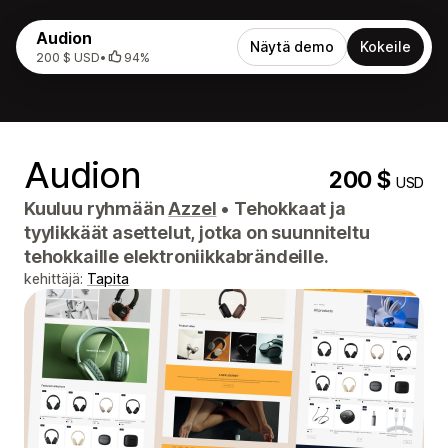
Audion
Näytä demo
Kokeile
200 $ USD
•
94%
Audion
200 $
USD
Kuuluu ryhmään
Azzel
•
Tehokkaat ja
tyylikkäät asettelut, jotka on suunniteltu
tehokkaille elektroniikkabrändeille.
kehittäjä:
Tapita