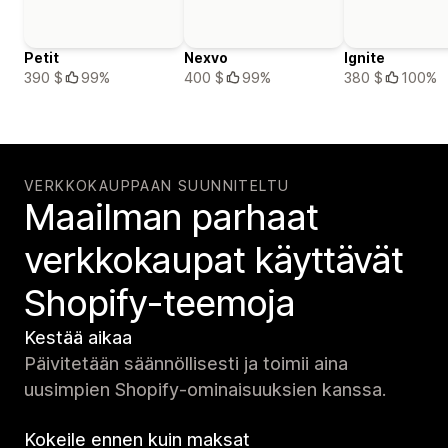
Petit
Nexvo
Ignite
390 $
99%
400 $
99%
380 $
100%
VERKKOKAUPPAAN SUUNNITELTU
Maailman parhaat
verkko­kaupat käyttävät
Shopify-teemoja
Kestää aikaa
Päivitetään säännöllisesti ja toimii aina
uusimpien Shopify-ominaisuuksien kanssa.
Kokeile ennen kuin maksat