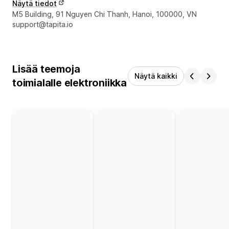
Näytä tiedot
Suunnittelijan yhteystiedot
M5 Building, 91 Nguyen Chi Thanh, Hanoi, 100000, VN
support@tapita.io
Lisää teemoja
Näytä kaikki
toimialalle elektroniikka