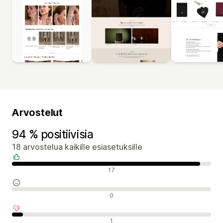
Arvostelut
94 % positiivisia
18 arvostelua kaikille esiasetuksille
Positiiviset arvostelut
17
Neutraalit arvostelut
0
Negatiiviset arvostelut
1