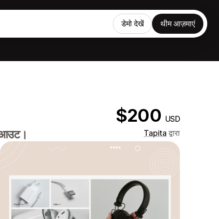
डेमो देखें
थीम आज़माएं
$200
USD
 लेआउट।
Tapita
द्वारा