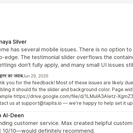
aya Silver
me has several mobile issues. There is no option to 
-edge. The testimonial slider overflows the containe
ettings don't fully apply, and many small UI issues sti
ाइनर का जवाब
Jun 29, 2026
k you for the feedback! Most of these issues are likely due 
bling it should fix the slider and background color. Page widt
ample https://drive.google.com/file/d/1LMuIA3Aletz-Xgm
act us at support@tapita.io — we're happy to help set it up
h Al-Deen
nding customer service. Max created helpful custom 
t 10/10—would definitely recommend.