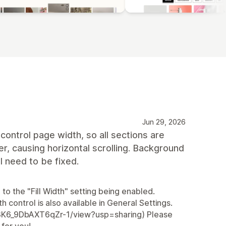
Jun 29, 2026
control page width, so all sections are
r, causing horizontal scrolling. Background
ll need to be fixed.
to the "Fill Width" setting being enabled.
h control is also available in General Settings.
Z3K6_9DbAXT6qZr-1/view?usp=sharing) Please
 for you!