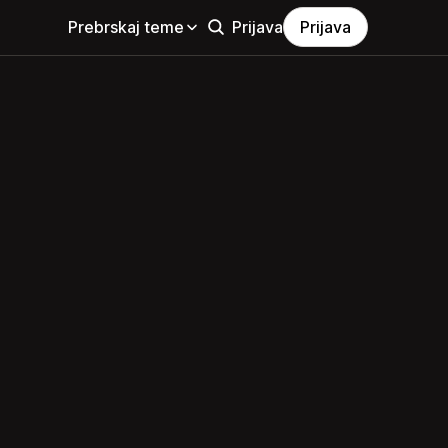
Prebrskaj teme
Prijava
Prijava