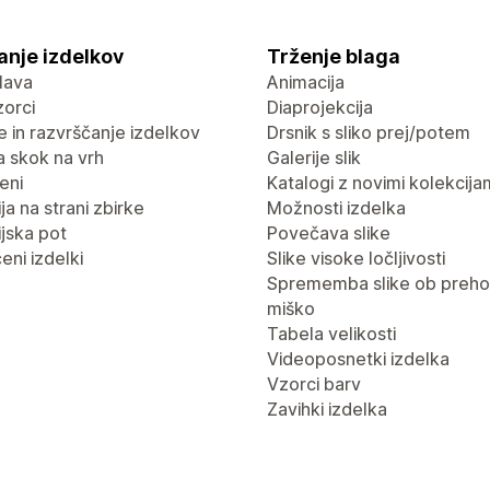
anje izdelkov
Trženje blaga
lava
Animacija
vzorci
Diaprojekcija
nje in razvrščanje izdelkov
Drsnik s sliko prej/potem
 skok na vrh
Galerije slik
eni
Katalogi z novimi kolekcija
ja na strani zbirke
Možnosti izdelka
jska pot
Povečava slike
eni izdelki
Slike visoke ločljivosti
Sprememba slike ob preho
miško
Tabela velikosti
Videoposnetki izdelka
Vzorci barv
Zavihki izdelka