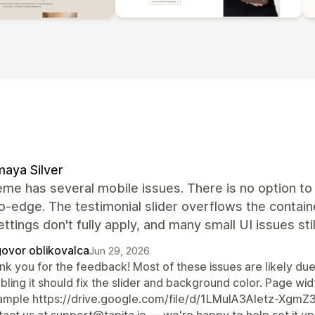
aya Silver
me has several mobile issues. There is no option to 
-edge. The testimonial slider overflows the containe
ettings don't fully apply, and many small UI issues sti
ovor oblikovalca
Jun 29, 2026
k you for the feedback! Most of these issues are likely due 
bling it should fix the slider and background color. Page widt
ample https://drive.google.com/file/d/1LMuIA3Aletz-Xgm
act us at support@tapita.io — we're happy to help set it up