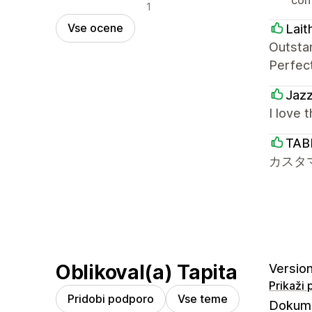
Negativne ocene
1
Vse ocene
Lait
Outsta
Perfec
Jaz
I love 
TAB
カスタ
Oblikoval(a) Tapita
Version 
Prikaži
Pridobi podporo
Vse teme
Dokume