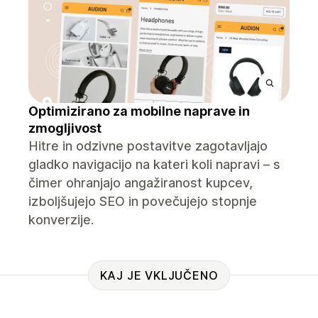
Optimizirano za mobilne naprave in
zmogljivost
Hitre in odzivne postavitve zagotavljajo
gladko navigacijo na kateri koli napravi – s
čimer ohranjajo angažiranost kupcev,
izboljšujejo SEO in povečujejo stopnje
konverzije.
KAJ JE VKLJUČENO