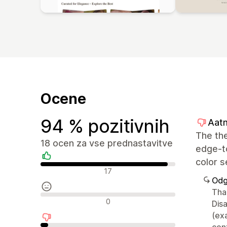
Ocene
94 % pozitivnih
Aatm
The the
18 ocen za vse prednastavitve
edge-to
color s
Pozitivne ocene
17
Odg
Than
Nevtralne ocene
0
Disa
(ex
cont