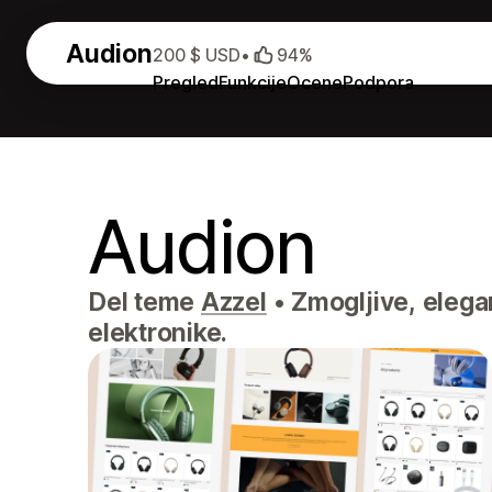
Audion
200 $ USD
•
94%
Pregled
Funkcije
Ocene
Podpora
Audion
Del teme
Azzel
•
Zmogljive, elega
elektronike.