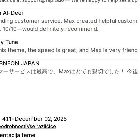
h Al-Deen
nding customer service. Max created helpful custom 
t 10/10—would definitely recommend.
zy Tune
this theme, the speed is great, and Max is very frien
BNEON JAPAN
マーサービスは最高で、Maxはとても親切でした！ 今
4.1.1
•
December 02, 2025
 podrobnosti
Vse različice
ntacija teme