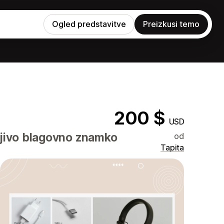
Ogled predstavitve
Preizkusi temo
200 $
USD
ljivo blagovno znamko
od
Tapita