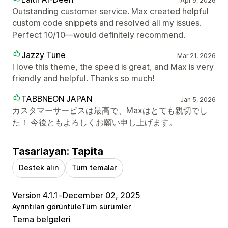
Apr 9, 2026
Outstanding customer service. Max created helpful
custom code snippets and resolved all my issues.
Perfect 10/10—would definitely recommend.
Jazzy Tune
Mar 21, 2026
I love this theme, the speed is great, and Max is very
friendly and helpful. Thanks so much!
TABBNEON JAPAN
Jan 5, 2026
カスタマーサービスは最高で、Maxはとても親切でし
た！ 今後ともよろしくお願い申し上げます。
Tasarlayan: Tapita
Destek alın
Tüm temalar
Version 4.1.1
•
December 02, 2025
Ayrıntıları görüntüle
Tüm sürümler
Tema belgeleri