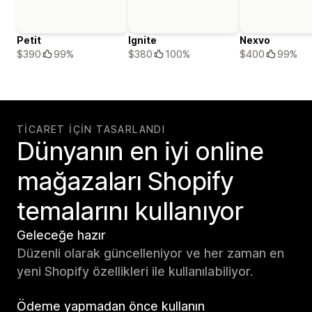
Petit
Ignite
Nexvo
$390
99%
$380
100%
$400
99%
TICARET IÇIN TASARLANDI
Dünyanın en iyi online
mağazaları Shopify
temalarını kullanıyor
Geleceğe hazır
Düzenli olarak güncelleniyor ve her zaman en
yeni Shopify özellikleri ile kullanılabiliyor.
Ödeme yapmadan önce kullanın