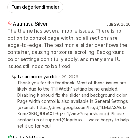
Tüm değerlendirmeler
Aatmaya Silver
Jun 29, 2026
The theme has several mobile issues. There is no
option to control page width, so all sections are
edge-to-edge. The testimonial slider overflows the
container, causing horizontal scrolling. Background
color settings don't fully apply, and many small UI
issues still need to be fixed.
Tasarımcının yanıtı
Jun 29, 2026
Thank you for the feedback! Most of these issues are
likely due to the "Fill Width" setting being enabled.
Disabling it should fix the slider and background color.
Page width control is also available in General Settings.
(example https://drive.google.com/file/d/1LMuIA3Aletz-
XgmZ3K6_9DbAXT6qZr-1/view?usp=sharing) Please
contact us at support@tapita.io — we're happy to help
set it up for you!
Laith Al-Deen