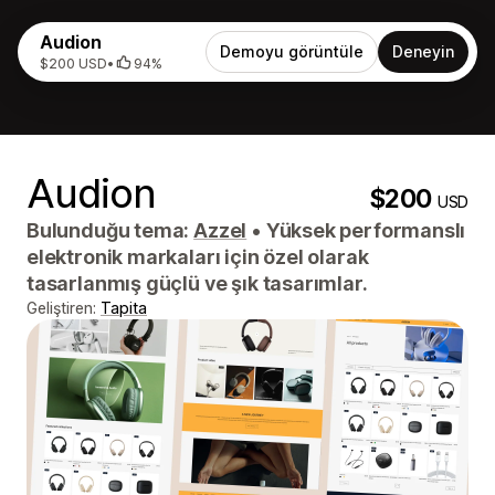
Audion
Demoyu görüntüle
Deneyin
$200 USD
•
94%
Audion
$200
USD
Bulunduğu tema:
Azzel
•
Yüksek performanslı
elektronik markaları için özel olarak
tasarlanmış güçlü ve şık tasarımlar.
Geliştiren:
Tapita