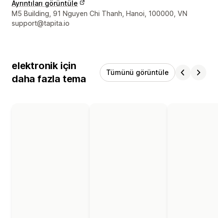
Ayrıntıları görüntüle
Tasarımcı iletişim bilgileri
M5 Building, 91 Nguyen Chi Thanh, Hanoi, 100000, VN
support@tapita.io
elektronik için
Tümünü görüntüle
daha fazla tema