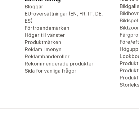
Bildgalle
Bloggar
Bildhovr
EU-översättningar (EN, FR, IT, DE,
Bildspel
ES)
Bildzoo
Förtroendemärken
Färgpro
Höger till vänster
Före/eft
Produktmärken
Höguppl
Reklam i menyn
Lookbo
Reklambanderoller
Produkta
Rekommenderade produkter
Produktf
Sida för vanliga frågor
Produkt
Storleks