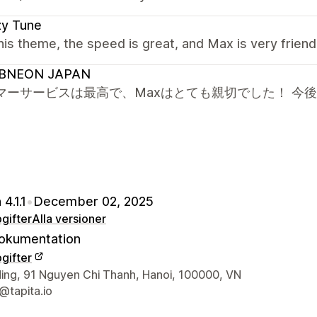
zy Tune
this theme, the speed is great, and Max is very frien
BNEON JAPAN
マーサービスは最高で、Maxはとても親切でした！ 今
4.1.1
•
December 02, 2025
gifter
Alla versioner
okumentation
gifter
ns kontaktuppgifter
ding, 91 Nguyen Chi Thanh, Hanoi, 100000, VN
@tapita.io