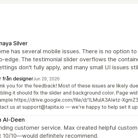
aya Silver
me has several mobile issues. There is no option to 
-edge. The testimonial slider overflows the containe
ettings don't fully apply, and many small UI issues sti
r från designer
Jun 29, 2026
k you for the feedback! Most of these issues are likely due 
bling it should fix the slider and background color. Page widt
ample https://drive.google.com/file/d/1LMuIA3Aletz-Xgm
act us at support@tapita.io — we're happy to help set it up
h Al-Deen
nding customer service. Max created helpful custom 
t 10/10—would definitely recommend.