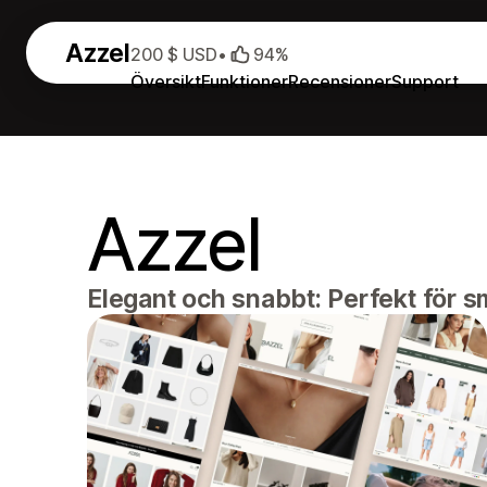
Azzel
200 $ USD
•
94%
Översikt
Funktioner
Recensioner
Support
Azzel
Elegant och snabbt: Perfekt för 