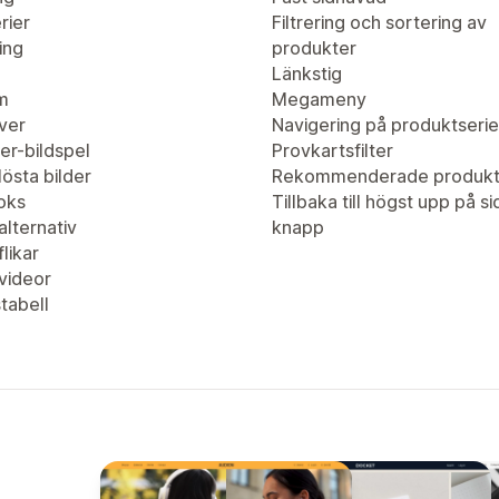
rier
Filtrering och sortering av
ing
produkter
Länkstig
m
Megameny
ver
Navigering på produktserie
er-bildspel
Provkartsfilter
östa bilder
Rekommenderade produkt
oks
Tillbaka till högst upp på s
lternativ
knapp
likar
videor
tabell