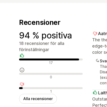
Recensioner
94 % positiva
Aatm
The the
18 recensioner för alla
edge-to
förinställningar
color s
Sva
Positiva recensioner
17
Than
Disa
Neutrala recensioner
0
(ex
cont
Negativa recensioner
1
Lait
Alla recensioner
Outsta
Perfec