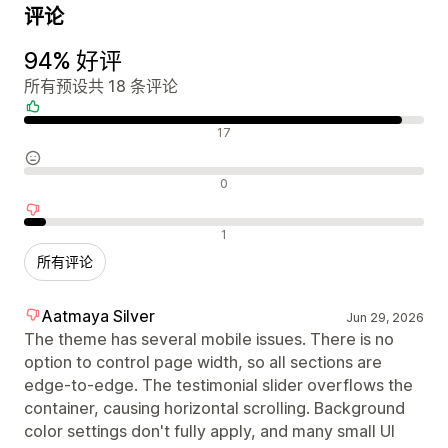
评论
94% 好评
所有预设共 18 条评论
好评
17
中评
0
差评
1
所有评论
Aatmaya Silver
Jun 29, 2026
The theme has several mobile issues. There is no
option to control page width, so all sections are
edge-to-edge. The testimonial slider overflows the
container, causing horizontal scrolling. Background
color settings don't fully apply, and many small UI