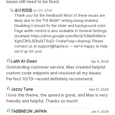
issues still need to be fixed.
设计师回复
Jun 29, 2026
Thank you for the feedback! Most of these issues are
likely due to the "Fill Width" setting being enabled.
Disabling it should fix the slider and background color.
Page width control is also available in General Settings.
(example https://drive.google.com/file/d/1LMuIA3Aletz-
XgmZ3K6_9DbAXT6qZr-1/view?usp=sharing) Please
contact us at support@tapita.io — we're happy to help
set it up for you!
Laith Al-Deen
Apr 9, 2026
Outstanding customer service. Max created helpful
custom code snippets and resolved all my issues.
Perfect 10/10—would definitely recommend.
Jazzy Tune
Mar 21, 2026
I love this theme, the speed is great, and Max is very
friendly and helpful. Thanks so much!
TABBNEON JAPAN
Jan 5, 2026