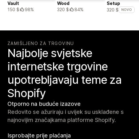
Vault
Wood
Setup
150 $
98%
320 $
84%
320 $
NOVO
ZAMIŠLJENO ZA TRGOVINU
Najbolje svjetske
internetske trgovine
upotrebljavaju teme za
Shopify
Otporno na buduće izazove
Redovito se ažuriraju i uvijek su usklađene s
najnovijim značajkama platforme Shopify.
Isprobajte prije plaćanja