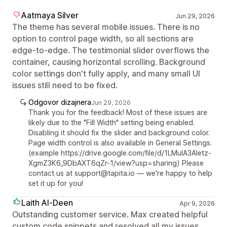
Aatmaya Silver
Jun 29, 2026
The theme has several mobile issues. There is no
option to control page width, so all sections are
edge-to-edge. The testimonial slider overflows the
container, causing horizontal scrolling. Background
color settings don't fully apply, and many small UI
issues still need to be fixed.
Odgovor dizajnera
Jun 29, 2026
Thank you for the feedback! Most of these issues are
likely due to the "Fill Width" setting being enabled.
Disabling it should fix the slider and background color.
Page width control is also available in General Settings.
(example https://drive.google.com/file/d/1LMuIA3Aletz-
XgmZ3K6_9DbAXT6qZr-1/view?usp=sharing) Please
contact us at support@tapita.io — we're happy to help
set it up for you!
Laith Al-Deen
Apr 9, 2026
Outstanding customer service. Max created helpful
custom code snippets and resolved all my issues.