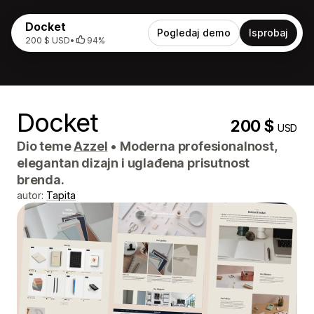
Docket
Pogledaj demo
Isprobaj
200 $ USD
•
94%
Docket
200 $
USD
Dio teme
Azzel
•
Moderna profesionalnost,
elegantan dizajn i uglađena prisutnost
brenda.
autor:
Tapita