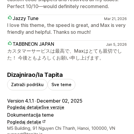
Perfect 10/10—would definitely recommend.
Jazzy Tune
Mar 21, 2026
I love this theme, the speed is great, and Max is very
friendly and helpful. Thanks so much!
TABBNEON JAPAN
Jan 5, 2026
カスタマーサービスは最高で、Maxはとても親切でし
た！ 今後ともよろしくお願い申し上げます。
Dizajnirao/la Tapita
Zatraži podršku
Sve teme
Version 4.1.1
•
December 02, 2025
Pogledaj detalje
Sve verzije
Dokumentacija teme
Pogledaj detalje
Podaci za kontakt dizajnera
M5 Building, 91 Nguyen Chi Thanh, Hanoi, 100000, VN