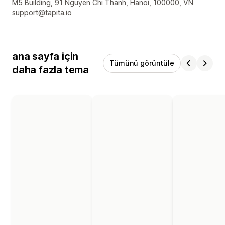
Tasarımcı iletişim bilgileri
M5 Building, 91 Nguyen Chi Thanh, Hanoi, 100000, VN
support@tapita.io
ana sayfa için
Tümünü görüntüle
daha fazla tema