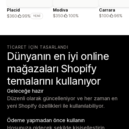
Placid
Modiva
Carrara
$350
100%
$100
96%
$360
99%
YENI
TICARET IÇIN TASARLANDI
Dünyanın en iyi online
mağazaları Shopify
temalarını kullanıyor
Geleceğe hazır
Düzenli olarak güncelleniyor ve her zaman en
yeni Shopify özellikleri ile kullanılabiliyor.
Ödeme yapmadan önce kullanın
Hoşunuza gidecek şekilde kişiselleştirin.