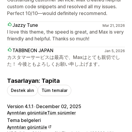
custom code snippets and resolved all my issues.
Perfect 10/10—would definitely recommend.
Jazzy Tune
Mar 21, 2026
I love this theme, the speed is great, and Max is very
friendly and helpful. Thanks so much!
TABBNEON JAPAN
Jan 5, 2026
カスタマーサービスは最高で、Maxはとても親切でし
た！ 今後ともよろしくお願い申し上げます。
Tasarlayan: Tapita
Destek alın
Tüm temalar
Version 4.1.1
•
December 02, 2025
Ayrıntıları görüntüle
Tüm sürümler
Tema belgeleri
Ayrıntıları görüntüle