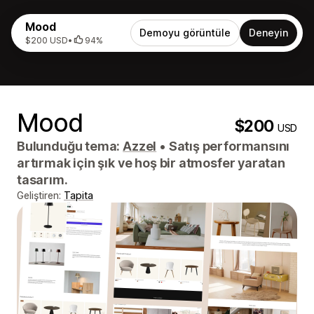
Mood
Demoyu görüntüle
Deneyin
$200 USD
•
94%
Mood
$200
USD
Bulunduğu tema:
Azzel
•
Satış performansını
artırmak için şık ve hoş bir atmosfer yaratan
tasarım.
Geliştiren:
Tapita