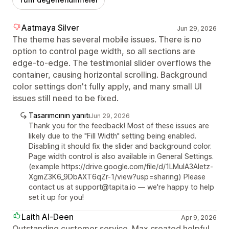
Aatmaya Silver
Jun 29, 2026
The theme has several mobile issues. There is no
option to control page width, so all sections are
edge-to-edge. The testimonial slider overflows the
container, causing horizontal scrolling. Background
color settings don't fully apply, and many small UI
issues still need to be fixed.
Tasarımcının yanıtı
Jun 29, 2026
Thank you for the feedback! Most of these issues are
likely due to the "Fill Width" setting being enabled.
Disabling it should fix the slider and background color.
Page width control is also available in General Settings.
(example https://drive.google.com/file/d/1LMuIA3Aletz-
XgmZ3K6_9DbAXT6qZr-1/view?usp=sharing) Please
contact us at support@tapita.io — we're happy to help
set it up for you!
Laith Al-Deen
Apr 9, 2026
Outstanding customer service. Max created helpful