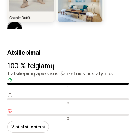
Atsiliepimai
100 % teigiamų
1 atsiliepimų apie visus išankstinius nustatymus
Teigiami atsiliepimai
1
Neutralūs atsiliepimai
0
Neigiami atsiliepimai
0
Visi atsiliepimai