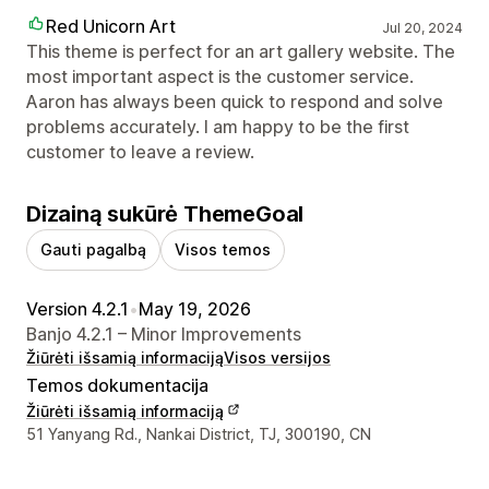
Red Unicorn Art
Jul 20, 2024
This theme is perfect for an art gallery website. The
most important aspect is the customer service.
Aaron has always been quick to respond and solve
problems accurately. I am happy to be the first
customer to leave a review.
Dizainą sukūrė ThemeGoal
Gauti pagalbą
Visos temos
Version 4.2.1
•
May 19, 2026
Banjo 4.2.1 – Minor Improvements
Žiūrėti išsamią informaciją
Visos versijos
Temos dokumentacija
Žiūrėti išsamią informaciją
Kūrėjo kontaktiniai duomenys
51 Yanyang Rd., Nankai District, TJ, 300190, CN