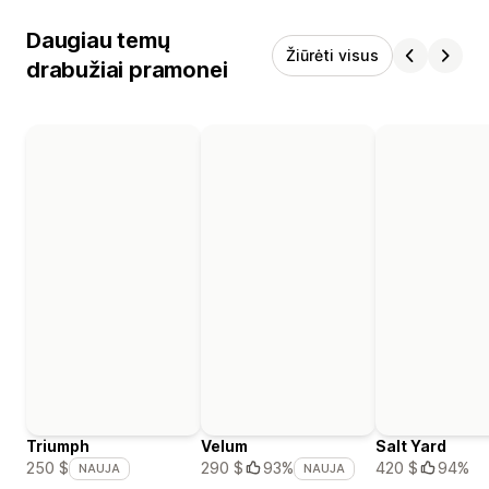
Daugiau temų
Žiūrėti visus
drabužiai pramonei
Triumph
Velum
Salt Yard
420 $
94%
250 $
290 $
93%
NAUJA
NAUJA