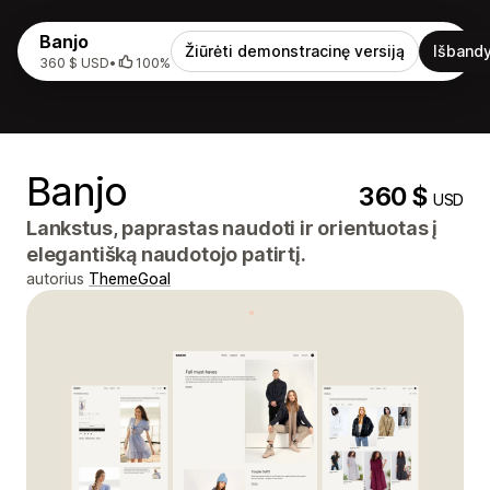
Banjo
Žiūrėti demonstracinę versiją
Išbandy
360 $ USD
•
100%
Banjo
360 $
USD
Lankstus, paprastas naudoti ir orientuotas į
elegantišką naudotojo patirtį.
autorius
ThemeGoal