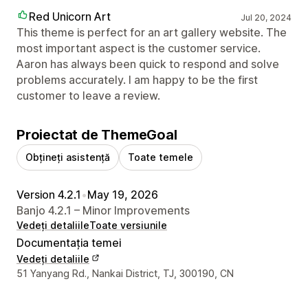
Red Unicorn Art
Jul 20, 2024
This theme is perfect for an art gallery website. The
most important aspect is the customer service.
Aaron has always been quick to respond and solve
problems accurately. I am happy to be the first
customer to leave a review.
Proiectat de ThemeGoal
Obțineți asistență
Toate temele
Version 4.2.1
•
May 19, 2026
Banjo 4.2.1 – Minor Improvements
Vedeți detaliile
Toate versiunile
Documentația temei
Vedeți detaliile
Detaliile de contact ale designerului
51 Yanyang Rd., Nankai District, TJ, 300190, CN