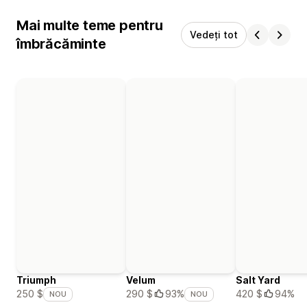
Mai multe teme pentru
Vedeți tot
îmbrăcăminte
Triumph
Velum
Salt Yard
420 $
94%
250 $
290 $
93%
NOU
NOU