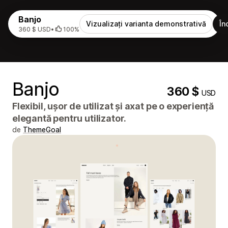
Banjo
Vizualizați varianta demonstrativă
În
360 $ USD
•
100%
Banjo
360 $
USD
Flexibil, ușor de utilizat și axat pe o experiență
elegantă pentru utilizator.
de
ThemeGoal