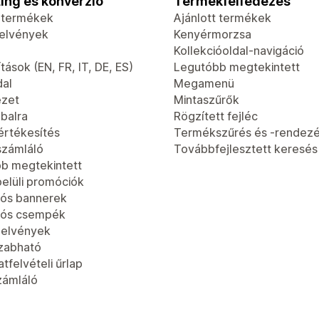
ing és konverzió
Termékfelfedezés
t termékek
Ajánlott termékek
jelvények
Kenyérmorzsa
Kollekcióoldal-navigáció
tások (EN, FR, IT, DE, ES)
Legutóbb megtekintett
dal
Megamenü
ézet
Mintaszűrők
 balra
Rögzített fejléc
értékesítés
Termékszűrés és -rendez
számláló
Továbbfejlesztett keresés
b megtekintett
elüli promóciók
ós bannerek
iós csempék
jelvények
zabható
tfelvételi űrlap
zámláló