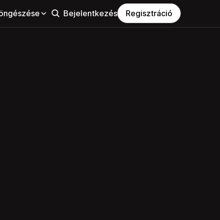
öngészése
Bejelentkezés
Regisztráció