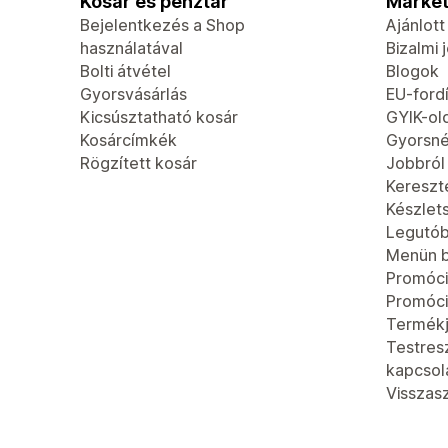
Kosár és pénztár
Market
Bejelentkezés a Shop
Ajánlot
használatával
Bizalmi 
Bolti átvétel
Blogok
Gyorsvásárlás
EU-fordí
Kicsúsztatható kosár
GYIK-ol
Kosárcímkék
Gyorsn
Rögzített kosár
Jobbról
Kereszt
Készlet
Legutób
Menün b
Promóci
Promóc
Termék
Testres
kapcsola
Visszas