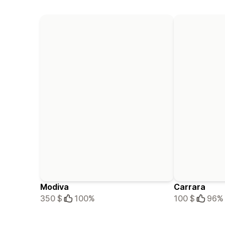
Modiva
Carrara
350 $
100%
100 $
96%