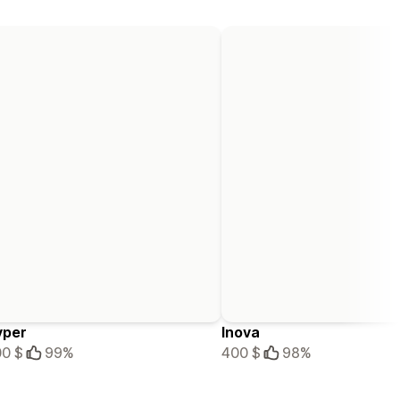
yper
Inova
0 $
99%
400 $
98%