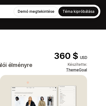
Demó megtekintése
Téma kipróbálása
360 $
USD
lói élményre
Készítette:
ThemeGoal