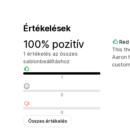
Értékelések
100% pozitív
Red 
This th
1 értékelés az összes
Aaron h
sablonbeállításhoz
custome
Pozitív értékelések
1
Semleges értékelések
0
Negatív értékelések
0
Összes értékelés