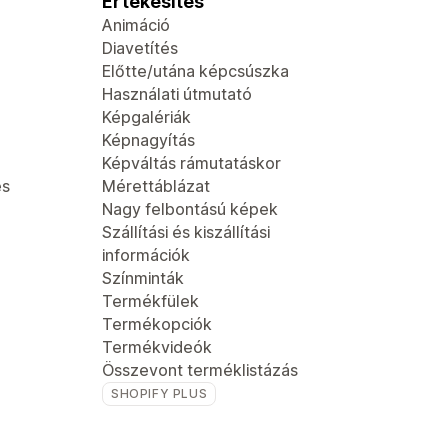
Értékesítés
Animáció
Diavetítés
Előtte/utána képcsúszka
Használati útmutató
Képgalériák
Képnagyítás
Képváltás rámutatáskor
és
Mérettáblázat
Nagy felbontású képek
Szállítási és kiszállítási
információk
Színminták
Termékfülek
Termékopciók
Termékvideók
Összevont terméklistázás
SHOPIFY PLUS