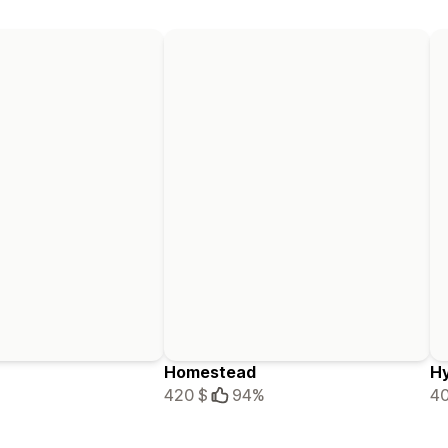
Homestead
H
420 $
94%
40