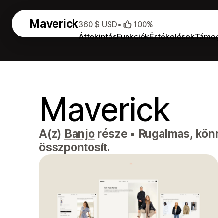
Maverick
360 $ USD
•
100%
Áttekintés
Funkciók
Értékelések
Támog
Maverick
A(z)
Banjo
része
•
Rugalmas, könn
összpontosít.