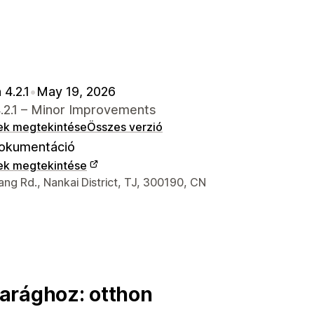
 4.2.1
•
May 19, 2026
4.2.1 – Minor Improvements
ek megtekintése
Összes verzió
okumentáció
ek megtekintése
 kapcsolattartási adatai
ng Rd., Nankai District, TJ, 300190, CN
arághoz: otthon