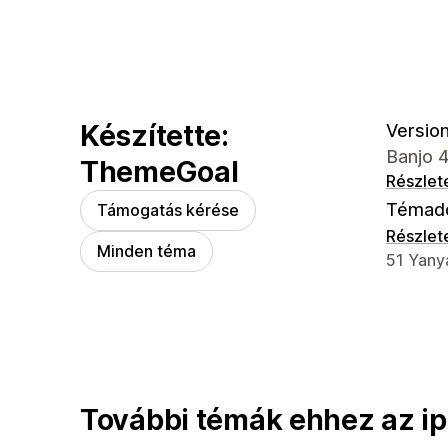
Készítette:
Version
Banjo 
ThemeGoal
Részlet
Témad
Támogatás kérése
Részlet
Minden téma
Dizájner
51 Yanya
További témák ehhez az ip