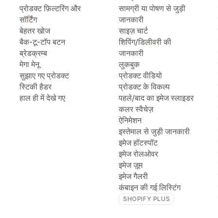
प्रोडक्ट फ़िल्टरिंग और
सामग्री या पोषण से जुड़ी
सॉर्टिंग
जानकारी
बेहतर खोज
साइज़ चार्ट
बैक-टू-टॉप बटन
शिपिंग/डिलीवरी की
ब्रेडक्रम्ब
जानकारी
मेगा मेनू
लुकबुक
सुझाए गए प्रोडक्ट
प्रोडक्ट वीडियो
स्टिकी हैडर
प्रोडक्ट के विकल्प
हाल ही में देखे गए
पहले/बाद का इमेज स्लाइडर
कलर स्वैचेज़
ऐनिमेशन
इस्तेमाल से जुड़ी जानकारी
इमेज हॉटस्पॉट
इमेज रोलओवर
इमेज ज़ूम
इमेज गैलरी
कंबाइन की गई लिस्टिंग
SHOPIFY PLUS