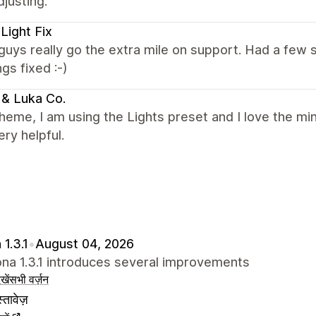
justing.
Light Fix
uys really go the extra mile on support. Had a few 
ngs fixed :-)
 & Luka Co.
heme, I am using the Lights preset and I love the mi
ry helpful.
 1.3.1
•
August 04, 2026
na 1.3.1 introduces several improvements
खें
सभी वर्ज़न
्तावेज़