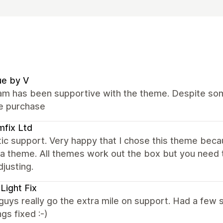
ue by V
m has been supportive with the theme. Despite some
he purchase
fix Ltd
ic support. Very happy that I chose this theme bec
a theme. All themes work out the box but you need t
justing.
Light Fix
uys really go the extra mile on support. Had a few 
ngs fixed :-)