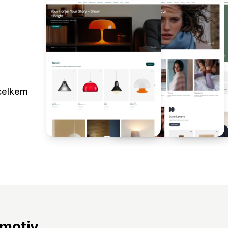
celkem
 motiv