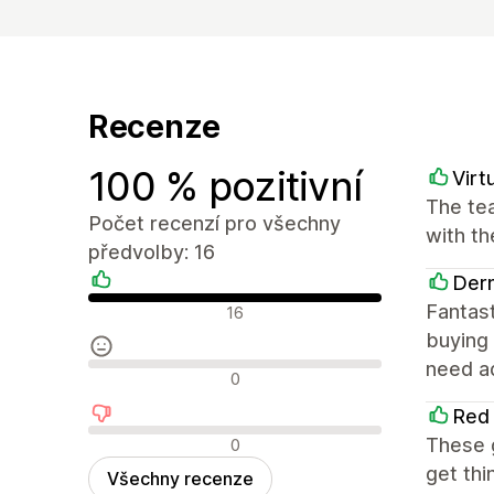
Recenze
100 % pozitivní
Virt
The tea
Počet recenzí pro všechny
with t
předvolby: 16
Derm
Pozitivní recenze
Fantast
16
buying 
need ad
Neutrální recenze
0
Red 
Negativní recenze
These g
0
get thi
Všechny recenze