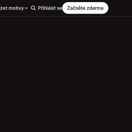
zet motivy
Přihlásit se
Začněte zdarma