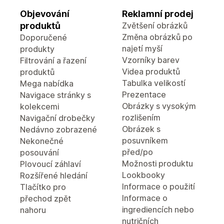
Objevování
Reklamní prodej
produktů
Zvětšení obrázků
Změna obrázků po
Doporučené
najetí myší
produkty
Vzorníky barev
Filtrování a řazení
Videa produktů
produktů
Tabulka velikostí
Mega nabídka
Prezentace
Navigace stránky s
Obrázky s vysokým
kolekcemi
rozlišením
Navigační drobečky
Obrázek s
Nedávno zobrazené
posuvníkem
Nekonečné
před/po
posouvání
Možnosti produktu
Plovoucí záhlaví
Lookbooky
Rozšířené hledání
Informace o použití
Tlačítko pro
Informace o
přechod zpět
ingrediencích nebo
nahoru
nutričních