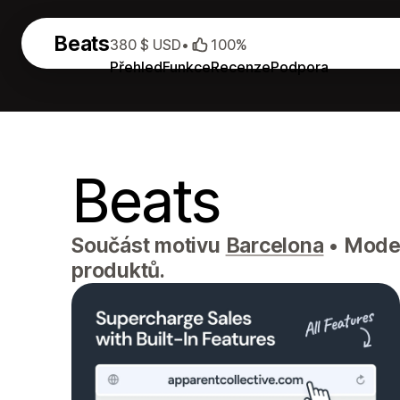
Beats
380 $ USD
•
100%
Přehled
Funkce
Recenze
Podpora
Beats
Součást motivu
Barcelona
•
Moder
produktů.