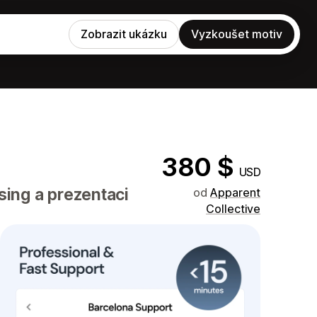
Zobrazit ukázku
Vyzkoušet motiv
380 $
USD
ing a prezentaci
od
Apparent
Collective