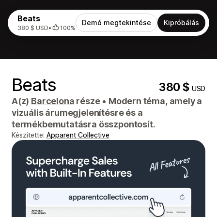
Beats
Demó megtekintése
Kipróbálás
380 $ USD
•
100%
Beats
380 $
USD
A(z)
Barcelona
része
•
Modern téma, amely a
vizuális árumegjelenítésre és a
termékbemutatásra összpontosít.
Készítette:
Apparent Collective