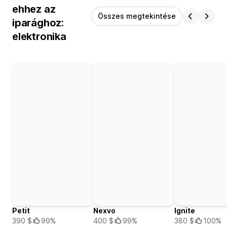
ehhez az
Összes megtekintése
iparághoz:
elektronika
Petit
Nexvo
Ignite
390 $
99%
400 $
99%
380 $
100%