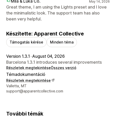
Mila & Luka Co.
May 14, 2026
Great theme, I am using the Lights preset and I love
the minimalistic look. The support team has also
been very helpful.
Készítette: Apparent Collective
Támogatás kérése
Minden téma
Version 1.3.1
•
August 04, 2026
Barcelona 1.3.1 introduces several improvements
Részletek megtekintése
Összes verzió
Témadokumentáció
Részletek megtekintése
Dizájner kapcsolattartási adatai
Valletta, MT
support@apparentcollective.com
További témák