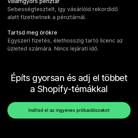
Villámgyors pénztár
Sebességtesztelt, így vásárlóid rekordidő
alatt fizethetnek a pénztárnál.
Tartsd meg örökre
Egyszeri fizetés, élethosszig tartó licenc az
üzleted számára. Nincs lejárati idő.
Építs gyorsan és adj el többet
a Shopify-témákkal
Indítsd el az ingyenes próbaidőszakot