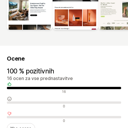
Ocene
100 % pozitivnih
16 ocen za vse prednastavitve
Pozitivne ocene
16
Nevtralne ocene
0
Negativne ocene
0