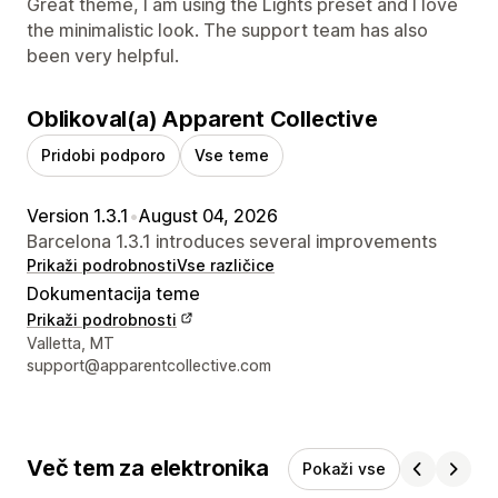
Great theme, I am using the Lights preset and I love
the minimalistic look. The support team has also
been very helpful.
Oblikoval(a) Apparent Collective
Pridobi podporo
Vse teme
Version 1.3.1
•
August 04, 2026
Barcelona 1.3.1 introduces several improvements
Prikaži podrobnosti
Vse različice
Dokumentacija teme
Prikaži podrobnosti
Podatki za stik z oblikovalcem
Valletta, MT
support@apparentcollective.com
Več tem za elektronika
Pokaži vse