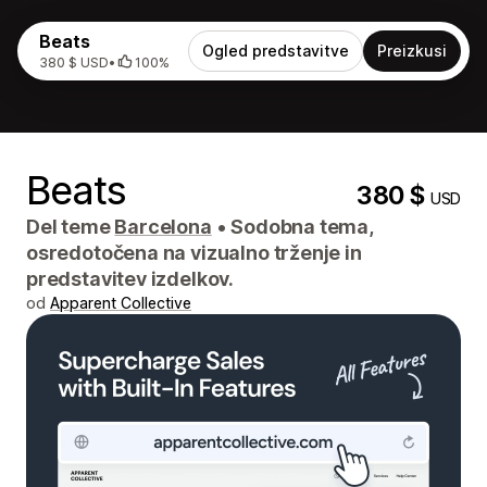
Beats
Ogled predstavitve
Preizkusi
380 $ USD
•
100%
Beats
380 $
USD
Del teme
Barcelona
•
Sodobna tema,
osredotočena na vizualno trženje in
predstavitev izdelkov.
od
Apparent Collective