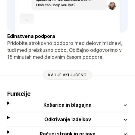
Edinstvena podpora
Pridobite strokovno podporo med delovnimi dnevi,
tudi med preizkusno dobo. Običajno odgovorimo v
15 minutah med delovnim časom podpore.
KAJ JE VKLJUČENO
Funkcije
Košarica in blagajna
Odkrivanje izdelkov
Računi strank in prijava