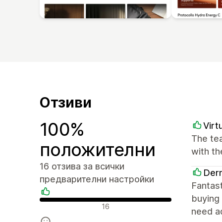
Отзиви
100%
Virt
The tea
положителни
with t
16 отзива за всички
Derm
предварителни настройки
Fantast
buying 
Положителни отзиви
16
need ad