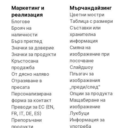
Маркетинг и
Мърчандайзинг
реализация
Цветни мостри
Таблица с размери
Блогове
Съставки или
Брояч на
хранителна
наличности
информация
Бърз преглед
Смяна на
Значки за доверие
изображение при
Значки за продукти
посочване
Кръстосана
Слайдшоу
продажба
Плъзгач за
От дясно наляво
изображения
Отразяване в
„преди/след“
пресата
Опции за продукта
Персонализирана
Мащабиране на
форма за контакт
изображение
Преводи за ЕС (EN,
Лукбуци
FR, IT, DE, ES)
Информация за
Препоръчани
употреба
продукти