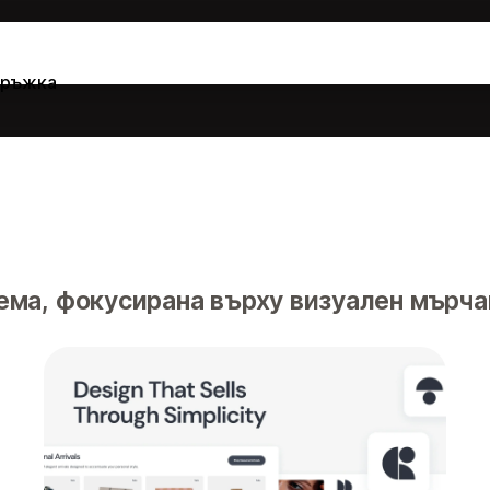
ръжка
ма, фокусирана върху визуален мърча