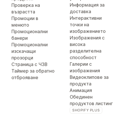
Информация за
Проверка на
доставка
възрастта
Интерактивни
Промоции в
точки на
менюто
изображението
Промоционални
Изображения с
банери
висока
Промоционални
разделителна
изскачащи
способност
прозорци
Галерии с
Страница с ЧЗВ
изображения
Таймер за обратно
Видеоклипове за
отброяване
продукта
Анимация
Обединен
продуктов листинг
SHOPIFY PLUS