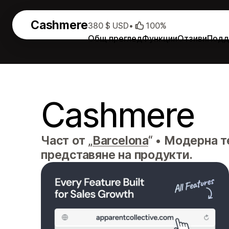
Cashmere
380 $ USD
•
100%
Общ преглед
Функции
Отзиви
Подд
Cashmere
Част от „
Barcelona
“
•
Модерна те
представяне на продукти.