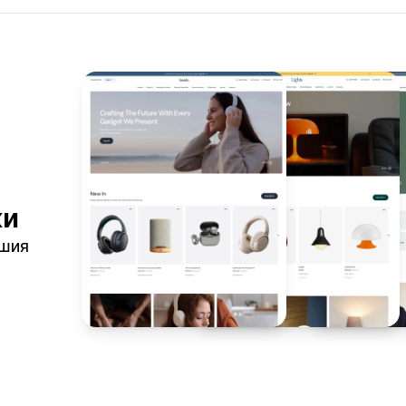
ки
ашия