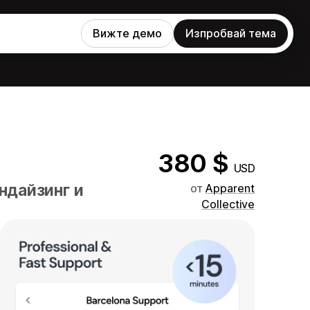
Вижте демо
Изпробвай тема
380 $
USD
ндайзинг и
от
Apparent
Collective