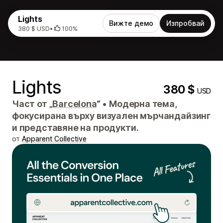
Lights
Вижте демо
Изпробвай
380 $ USD
•
100%
Lights
380 $
USD
Част от „
Barcelona
“
•
Модерна тема,
фокусирана върху визуален мърчандайзинг
и представяне на продукти.
от
Apparent Collective