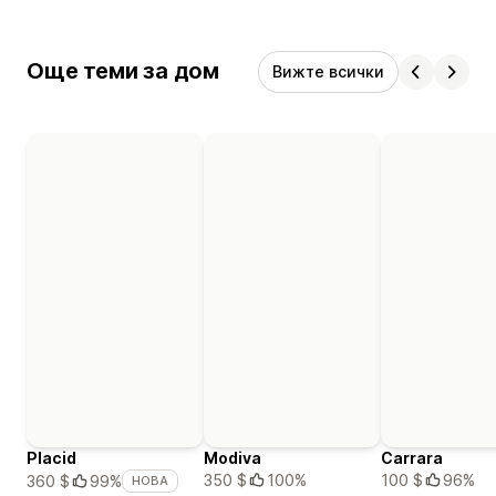
Още теми за дом
Вижте всички
Placid
Modiva
Carrara
350 $
100%
100 $
96%
360 $
99%
НОВА