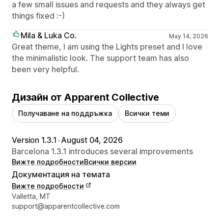
a few small issues and requests and they always get
things fixed :-)
Mila & Luka Co.
May 14, 2026
Great theme, I am using the Lights preset and I love
the minimalistic look. The support team has also
been very helpful.
Дизайн от Apparent Collective
Получаване на поддръжка
Всички теми
Version 1.3.1
•
August 04, 2026
Barcelona 1.3.1 introduces several improvements
Вижте подробности
Всички версии
Документация на темата
Вижте подробности
Данни за връзка с дизайнера
Valletta, MT
support@apparentcollective.com