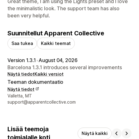
Great theme, I am using the Lights preset and I love
the minimalistic look. The support team has also
been very helpful.
Suunnitellut Apparent Collective
Saa tukea
Kaikki teemat
Version 1.3.1
•
August 04, 2026
Barcelona 1.3.1 introduces several improvements
Näytä tiedot
Kaikki versiot
Teeman dokumentaatio
Näytä tiedot
Suunnittelijan yhteystiedot
Valletta, MT
support@apparentcollective.com
Lisää teemoja
Näytä kaikki
toimialalle koti