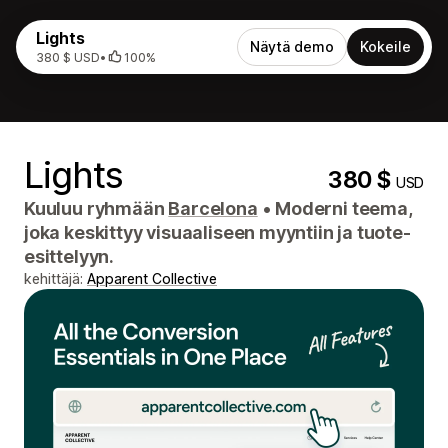
Lights
Näytä demo
Kokeile
380 $ USD
•
100%
Lights
380 $
USD
Kuuluu ryhmään
Barcelona
•
Moderni teema,
joka keskittyy visuaaliseen myyntiin ja tuote-
esittelyyn.
kehittäjä:
Apparent Collective