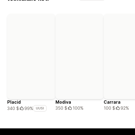
Placid
Modiva
Carrara
350 $
100%
100 $
92%
340 $
99%
UUSI