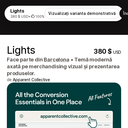
Lights
Vizualizați varianta demonstrativă
În
380 $ USD
•
100%
Lights
380 $
USD
Face parte din
Barcelona
•
Temă modernă
axată pe merchandising vizual și prezentarea
produselor.
de
Apparent Collective