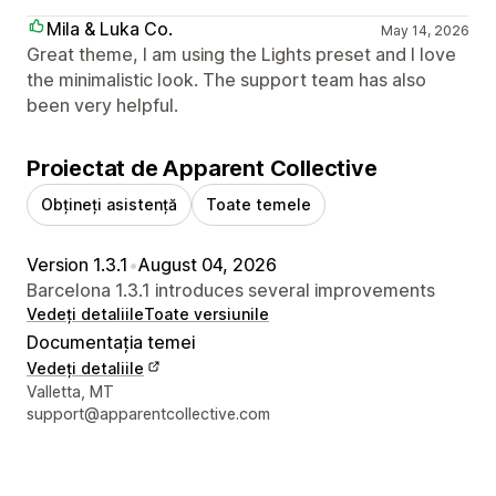
Mila & Luka Co.
May 14, 2026
Great theme, I am using the Lights preset and I love
the minimalistic look. The support team has also
been very helpful.
Proiectat de Apparent Collective
Obțineți asistență
Toate temele
Version 1.3.1
•
August 04, 2026
Barcelona 1.3.1 introduces several improvements
Vedeți detaliile
Toate versiunile
Documentația temei
Vedeți detaliile
Detaliile de contact ale designerului
Valletta, MT
support@apparentcollective.com