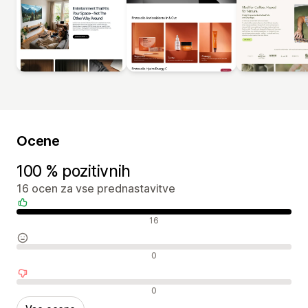
Ocene
100 % pozitivnih
16 ocen za vse prednastavitve
Pozitivne ocene
16
Nevtralne ocene
0
Negativne ocene
0