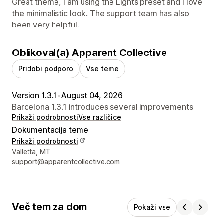
Great theme, I am using the Lights preset and I love
the minimalistic look. The support team has also
been very helpful.
Oblikoval(a) Apparent Collective
Pridobi podporo
Vse teme
Version 1.3.1
•
August 04, 2026
Barcelona 1.3.1 introduces several improvements
Prikaži podrobnosti
Vse različice
Dokumentacija teme
Prikaži podrobnosti
Podatki za stik z oblikovalcem
Valletta, MT
support@apparentcollective.com
Več tem za dom
Pokaži vse