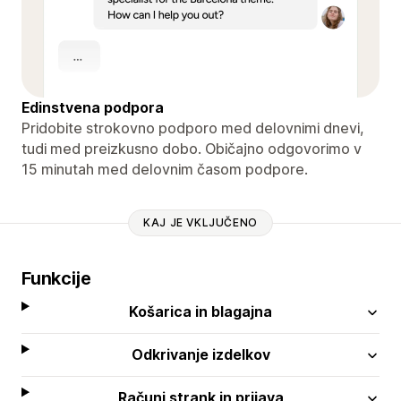
Edinstvena podpora
Pridobite strokovno podporo med delovnimi dnevi,
tudi med preizkusno dobo. Običajno odgovorimo v
15 minutah med delovnim časom podpore.
KAJ JE VKLJUČENO
Funkcije
Košarica in blagajna
Odkrivanje izdelkov
Računi strank in prijava