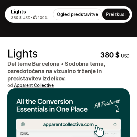
Lights
Ogled predstavitve
Preizkusi
380 $ USD
•
100%
Lights
380 $
USD
Del teme
Barcelona
•
Sodobna tema,
osredotočena na vizualno trženje in
predstavitev izdelkov.
od
Apparent Collective