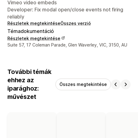
Vimeo video embeds
Developer: Fix modal open/close events not firing
reliably
Részletek megtekintése
Összes verzió
Témadokumentáció
Részletek megtekintése
Dizájner kapcsolattartási adatai
Suite 57, 17 Coleman Parade, Glen Waverley, VIC, 3150, AU
További témák
ehhez az
Összes megtekintése
iparághoz:
művészet