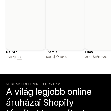
Painto
Framia
Clay
400 $
98%
300 $
98%
150 $
ÚJ
KERESKEDELEMRE TERVEZVE
A világ legjobb online
áruházai Shopify