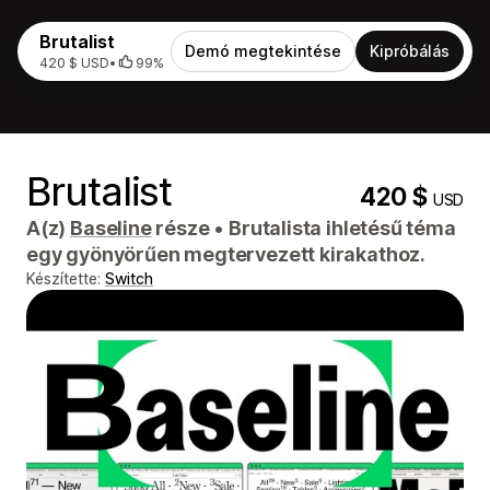
Brutalist
Demó megtekintése
Kipróbálás
420 $ USD
•
99%
Brutalist
420 $
USD
A(z)
Baseline
része
•
Brutalista ihletésű téma
egy gyönyörűen megtervezett kirakathoz.
Készítette:
Switch