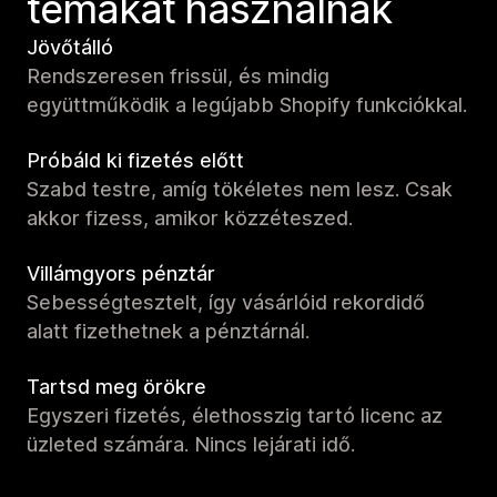
témákat használnak
Jövőtálló
Rendszeresen frissül, és mindig
együttműködik a legújabb Shopify funkciókkal.
Próbáld ki fizetés előtt
Szabd testre, amíg tökéletes nem lesz. Csak
akkor fizess, amikor közzéteszed.
Villámgyors pénztár
Sebességtesztelt, így vásárlóid rekordidő
alatt fizethetnek a pénztárnál.
Tartsd meg örökre
Egyszeri fizetés, élethosszig tartó licenc az
üzleted számára. Nincs lejárati idő.