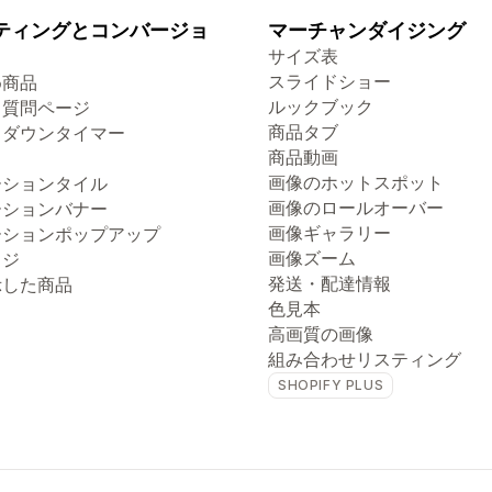
ティングとコンバージョ
マーチャンダイジング
サイズ表
スライドショー
め商品
ルックブック
る質問ページ
商品タブ
トダウンタイマー
商品動画
画像のホットスポット
ーションタイル
画像のロールオーバー
ーションバナー
画像ギャラリー
ーションポップアップ
画像ズーム
ッジ
発送・配達情報
示した商品
色見本
高画質の画像
組み合わせリスティング
SHOPIFY PLUS