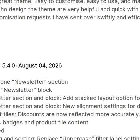
great theme. Easy to customise, easy to use, and ma
o design the theme are very helpful and quick with 
omisation requests I have sent over swiftly and effi
 5.4.0
•
August 04, 2026
lone “Newsletter” section
 “Newsletter” block
ter section and block: Add stacked layout option for
tter section and block: New alignment settings for 
 tiles: Discounts are now reflected more accurately, 
 badges and product tile content
ed
ng and sorting: Replace “Uppercase” filter label setti