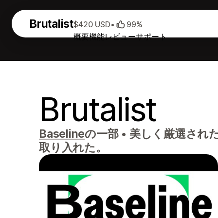
Brutalist
$420 USD
•
99%
概要
機能
レビュー
サポート
Brutalist
Baseline
の一部
•
美しく厳選され
取り入れた。