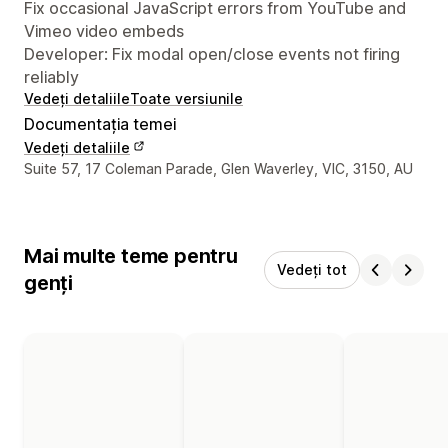
Fix occasional JavaScript errors from YouTube and
Vimeo video embeds
Developer: Fix modal open/close events not firing
reliably
Vedeți detaliile
Toate versiunile
Documentația temei
Vedeți detaliile
Detaliile de contact ale designerului
Suite 57, 17 Coleman Parade, Glen Waverley, VIC, 3150, AU
Mai multe teme pentru
Vedeți tot
genți