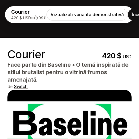
Courier
Vizualizați varianta demonstrativă
Înc
420 $ USD
•
99%
Courier
420 $
USD
Face parte din
Baseline
•
O temă inspirată de
stilul brutalist pentru o vitrină frumos
amenajată.
de
Switch