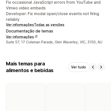
Fix occasional JavaScript errors from YouTube and
Vimeo video embeds
Developer: Fix modal open/close events not firing
reliably
Ver informações
Todas as versões
Documentação de temas
Ver informações
Informações de contato do designer
Suite 57, 17 Coleman Parade, Glen Waverley, VIC, 3150, AU
Mais temas para
Ver tudo
alimentos e bebidas