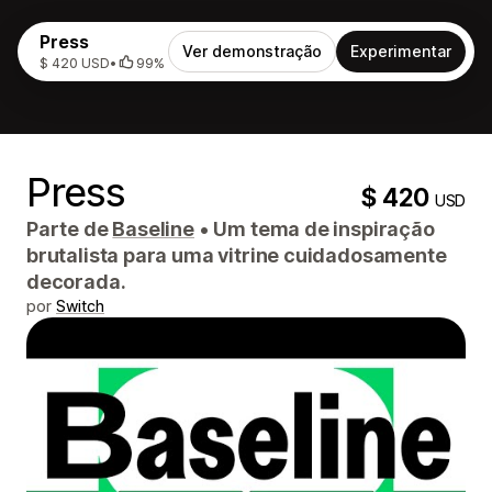
Press
Ver demonstração
Experimentar
$ 420 USD
•
99%
Press
$ 420
USD
Parte de
Baseline
•
Um tema de inspiração
brutalista para uma vitrine cuidadosamente
decorada.
por
Switch