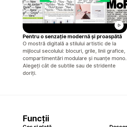
Pentru o senzație modernă și proaspătă
O mostră digitală a stilului artistic de la
mijlocul secolului: blocuri, grile, linii grafice,
compartimentări modulare și nuanțe mono.
Alegeți cât de subtile sau de stridente
doriți.
Funcții
Coș și plată
Descop