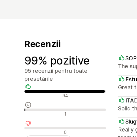
Recenzii
99% pozitive
SOP
The su
95 recenzii pentru toate
presetările
Estu
Great t
Recenzii pozitive
94
ITA
Solid 
Recenzii neutre
1
Slug
Really 
Recenzii negative
0