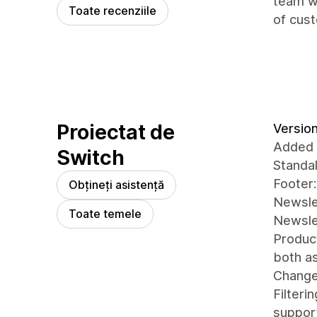
team wh
Toate recenziile
of cust
Proiectat de
Version
Added
Switch
Standa
Footer:
Obțineți asistență
Newslet
Toate temele
Newsle
Product
both as
Chang
Filteri
support