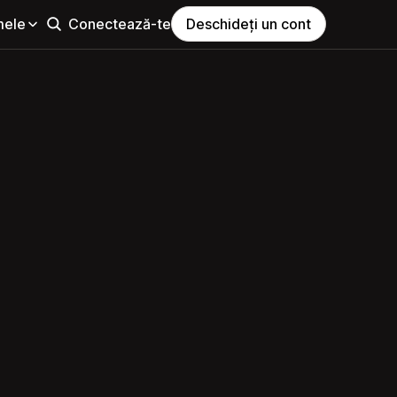
mele
Conectează-te
Deschideți un cont