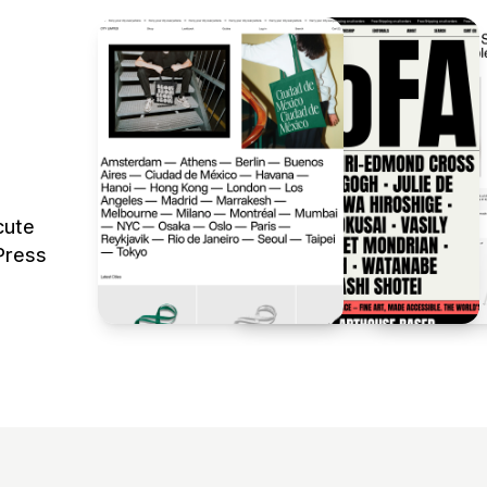
cute
Press