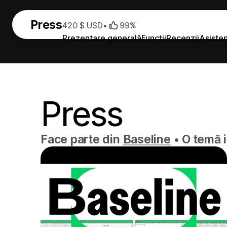
Press
420 $ USD
•
99%
Prezentare generală
Funcții
Recenzii
Asiste
Press
Face parte din
Baseline
•
O temă i