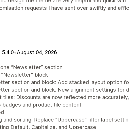
o design the theme are very helpful and quick with 
omisation requests I have sent over swiftly and effi
 5.4.0
•
August 04, 2026
lone “Newsletter” section
 “Newsletter” block
ter section and block: Add stacked layout option for
tter section and block: New alignment settings for 
 tiles: Discounts are now reflected more accurately, 
 badges and product tile content
ed
ng and sorting: Replace “Uppercase” filter label setti
ing Default, Capitalize, and Uppercase