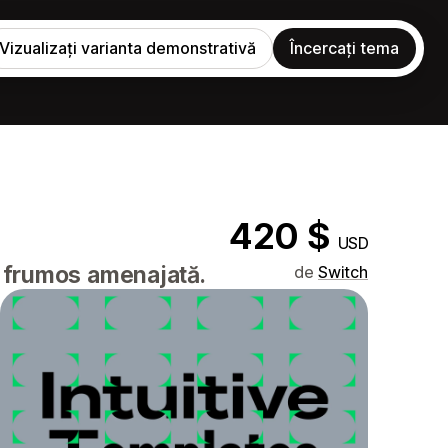
Vizualizați varianta demonstrativă
Încercați tema
420 $
USD
nă frumos amenajată.
de
Switch