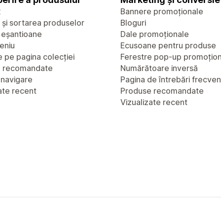
x
Bannere promoționale
a și sortarea produselor
Bloguri
u eșantioane
Dale promoționale
eniu
Ecusoane pentru produse
 pe pagina colecției
Ferestre pop-up promoțio
e recomandate
Numărătoare inversă
 navigare
Pagina de întrebări frecve
ate recent
Produse recomandate
Vizualizate recent