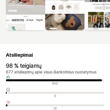
Atsiliepimai
98 % teigiamų
677 atsiliepimų apie visus išankstinius nustatymus
Teigiami atsiliepimai
662
Neutralūs atsiliepimai
5
Neigiami atsiliepimai
10