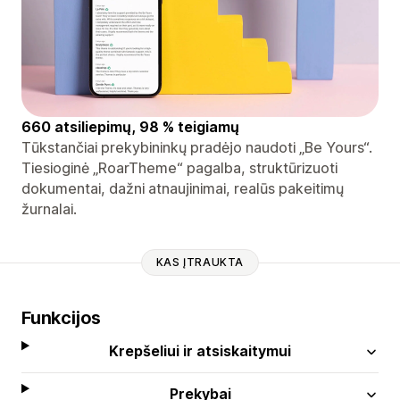
660 atsiliepimų, 98 % teigiamų
Tūkstančiai prekybininkų pradėjo naudoti „Be Yours“.
Tiesioginė „RoarTheme“ pagalba, struktūrizuoti
dokumentai, dažni atnaujinimai, realūs pakeitimų
žurnalai.
KAS ĮTRAUKTA
Funkcijos
Krepšeliui ir atsiskaitymui
Prekybai