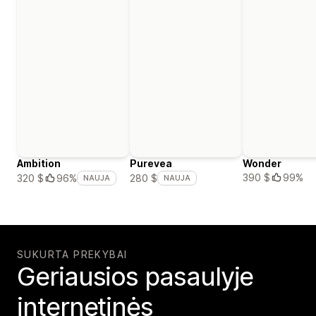
Ambition
Purevea
Wonder
390 $
99%
320 $
96%
280 $
NAUJA
NAUJA
SUKURTA PREKYBAI
Geriausios pasaulyje
internetinės