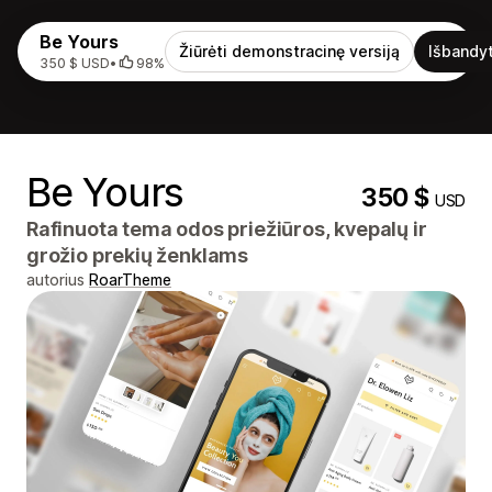
Be Yours
Žiūrėti demonstracinę versiją
Išbandyt
350 $ USD
•
98%
Be Yours
350 $
USD
Rafinuota tema odos priežiūros, kvepalų ir
grožio prekių ženklams
autorius
RoarTheme