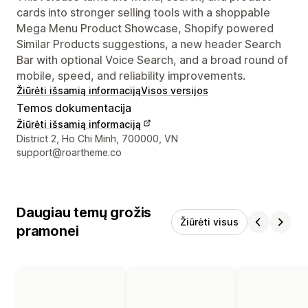
cards into stronger selling tools with a shoppable
Mega Menu Product Showcase, Shopify powered
Similar Products suggestions, a new header Search
Bar with optional Voice Search, and a broad round of
mobile, speed, and reliability improvements.
Žiūrėti išsamią informaciją
Visos versijos
Temos dokumentacija
Žiūrėti išsamią informaciją
Kūrėjo kontaktiniai duomenys
District 2, Ho Chi Minh, 700000, VN
support@roartheme.co
Daugiau temų grožis
Žiūrėti visus
pramonei