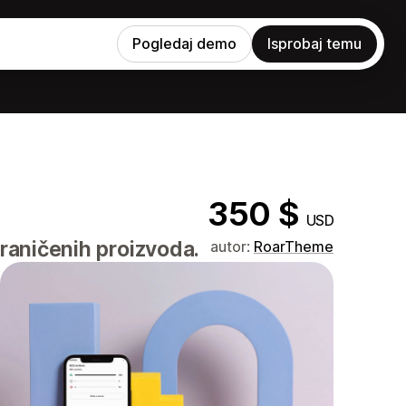
Pogledaj demo
Isprobaj temu
350 $
USD
graničenih proizvoda.
autor:
RoarTheme