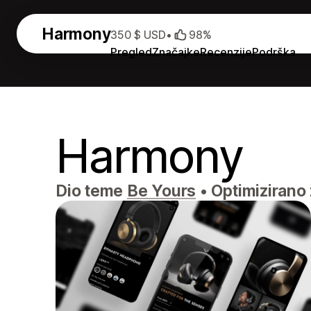
Harmony
350 $ USD
•
98%
Pregled
Značajke
Recenzije
Podrška
Harmony
Dio teme
Be Yours
•
Optimizirano 