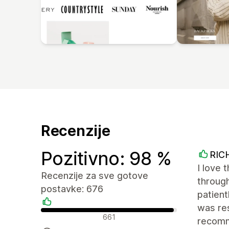
Recenzije
Pozitivno: 98 %
RIC
I love 
Recenzije za sve gotove
throug
postavke: 676
patien
was res
Pozitivne recenzije
661
recom