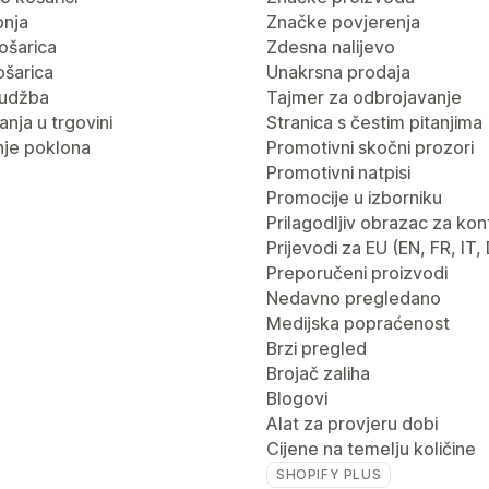
pnja
Značke povjerenja
ošarica
Zdesna nalijevo
ošarica
Unakrsna prodaja
rudžba
Tajmer za odbrojavanje
nja u trgovini
Stranica s čestim pitanjima
je poklona
Promotivni skočni prozori
Promotivni natpisi
Promocije u izborniku
Prilagodljiv obrazac za kon
Prijevodi za EU (EN, FR, IT,
Preporučeni proizvodi
Nedavno pregledano
Medijska popraćenost
Brzi pregled
Brojač zaliha
Blogovi
Alat za provjeru dobi
Cijene na temelju količine
SHOPIFY PLUS