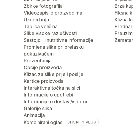
Zbirke fotografija
Brza ku
Videozapisi o proizvodima
Fiksna k
Uzorci boja
Klizna k
Tablica veličina
Predna
Slike visoke razlučivosti
Preuzima
Sastojci ili nutritivne informacije
Zamatan
Promjena slike pri prelasku
pokazivačem
Prezentacija
Opcije proizvoda
Klizač za slike prije i poslije
Kartice proizvoda
Interaktivna točka na slici
Informacije o upotrebi
Informacije o dostavi/isporuci
Galerije slika
Animacija
Kombinirani oglas
SHOPIFY PLUS