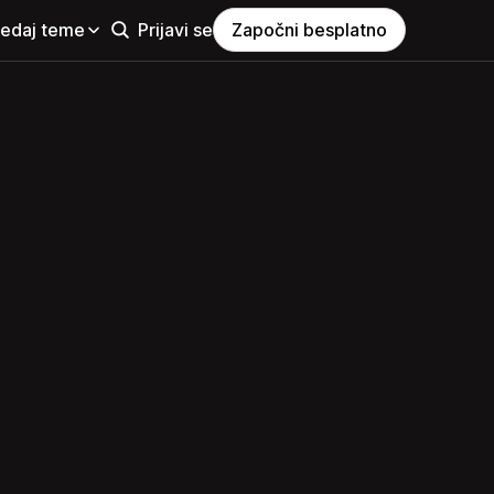
ledaj teme
Prijavi se
Započni besplatno