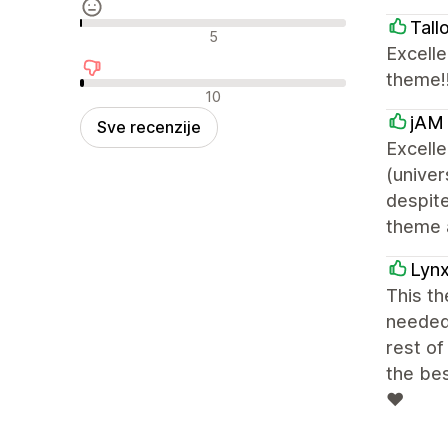
Tall
Neutralne recenzije
5
Excelle
theme!!
Negativne recenzije
10
jAM 
Sve recenzije
Excelle
(unive
despite
theme a
Lyn
This th
needed 
rest of
the be
❤