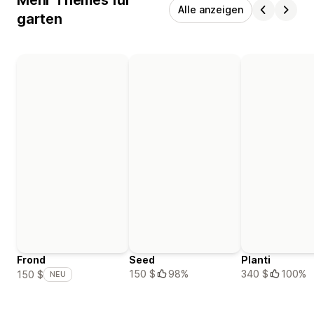
Alle anzeigen
garten
Frond
Seed
Planti
150 $
98%
340 $
100%
150 $
NEU