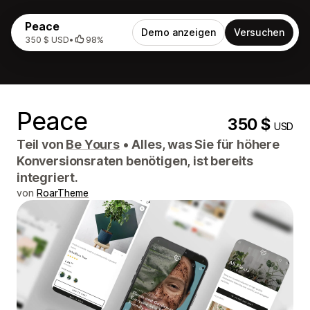
Peace
Demo anzeigen
Versuchen
350 $ USD
•
98%
Peace
350 $
USD
Teil von
Be Yours
•
Alles, was Sie für höhere
Konversionsraten benötigen, ist bereits
integriert.
von
RoarTheme