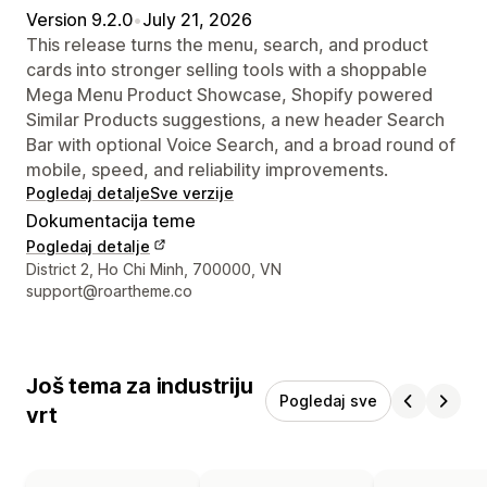
Version 9.2.0
•
July 21, 2026
This release turns the menu, search, and product
cards into stronger selling tools with a shoppable
Mega Menu Product Showcase, Shopify powered
Similar Products suggestions, a new header Search
Bar with optional Voice Search, and a broad round of
mobile, speed, and reliability improvements.
Pogledaj detalje
Sve verzije
Dokumentacija teme
Pogledaj detalje
Podaci za kontakt dizajnera
District 2, Ho Chi Minh, 700000, VN
support@roartheme.co
Još tema za industriju
Pogledaj sve
vrt