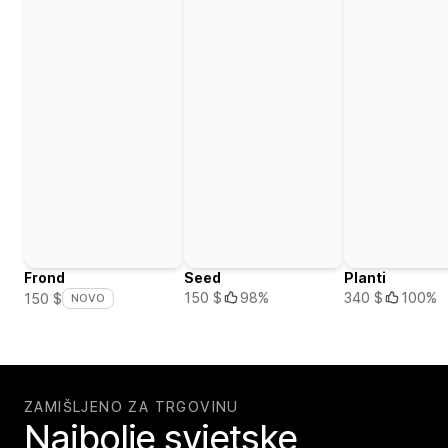
Frond
Seed
Planti
150 $
98%
340 $
100%
150 $
NOVO
ZAMIŠLJENO ZA TRGOVINU
Najbolje svjetske