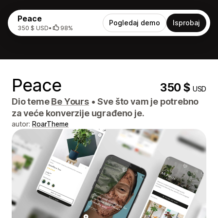
Peace
Pogledaj demo
Isprobaj
350 $ USD
•
98%
Peace
350 $
USD
Dio teme
Be Yours
•
Sve što vam je potrebno
za veće konverzije ugrađeno je.
autor:
RoarTheme