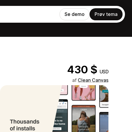
Se demo
Prøv tema
430 $
USD
af
Clean Canvas