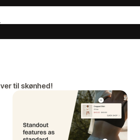
t
er til skønhed!