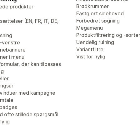
Brødkrummer
ede produkter
Fastgjort sidehoved
Forbedret søgning
ættelser (EN, FR, IT, DE,
Megamenu
Produktfiltrering og -sorte
isning
Uendelig rulning
l-venstre
Variantfiltre
nebannere
Vist for nylig
er i menu
ormular, der kan tilpasses
lg
ller
ingsur
vinduer med kampagne
mtale
tbadges
d ofte stillede spørgsmål
nylig