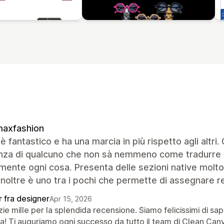
maxfashion
 è fantastico e ha una marcia in più rispetto agli altri
enza di qualcuno che non sà nemmeno come tradurre d
mente ogni cosa. Presenta delle sezioni native molto 
inoltre è uno tra i pochi che permette di assegnare re
r fra designer
Apr 15, 2026
ie mille per la splendida recensione. Siamo felicissimi di sa
a! Ti auguriamo ogni successo da tutto il team di Clean Can