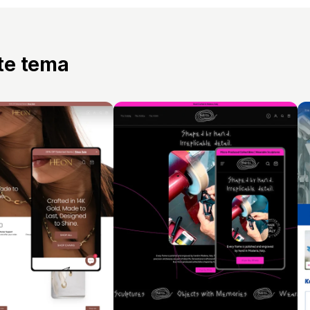
tte tema