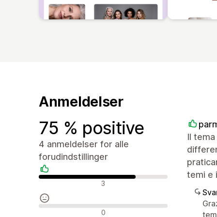
Anmeldelser
75 % positive
par
Il tema
4 anmeldelser for alle
differ
forudindstillinger
pratica
temi e 
Positive anmeldelser
3
Sva
Graz
Neutrale anmeldelser
0
tem