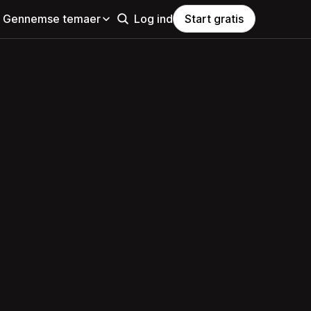
Gennemse temaer
Log ind
Start gratis