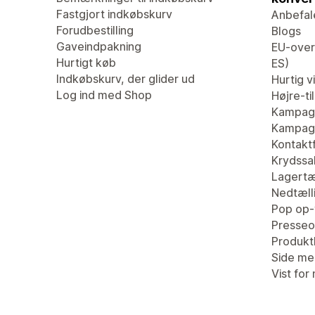
Fastgjort indkøbskurv
Anbefal
Forudbestilling
Blogs
Gaveindpakning
EU-overs
Hurtigt køb
ES)
Indkøbskurv, der glider ud
Hurtig v
Log ind med Shop
Højre-ti
Kampag
Kampagn
Kontaktf
Krydssa
Lagertæ
Nedtæll
Pop op-
Presseo
Produk
Side me
Vist for 