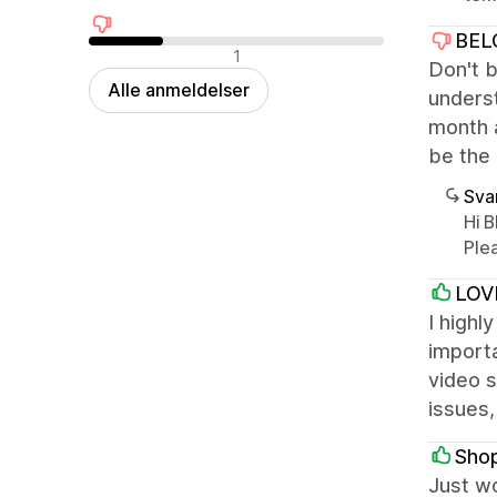
BEL
Negative anmeldelser
1
Don't b
Alle anmeldelser
underst
month a
be the
Sva
Hi 
Ple
LOV
I highl
importa
video s
issues,
Sho
Just w