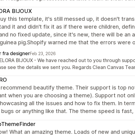
ORA BIJOUX
uy this template, it's still messed up, it doesn't transl
and it and didn't fix it as if there were children, def
nd no fixed update, since it's new, there will be an aw
 guinea pig.Shopify warned me that the errors were 
r fra designer
Feb 23, 2026
BELORA BIJOUX - We have reached out to you through support
ase see the details we sent you. Regards Clean Canvas Tea
RO
y recommend beautify theme. Their support is top not
nt when you are choosing a theme). Support not only
howcasing all the issues and how to fix them. In term
 bugs or anything like that. The theme speed is fast, 
pThemeFinder
ow! What an amazing theme. Loads of new and unique