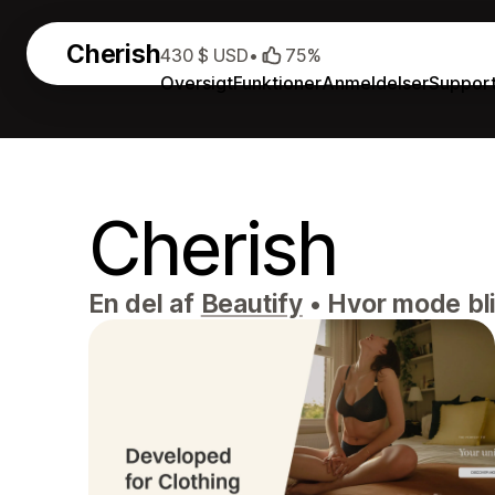
Cherish
430 $ USD
•
75%
Oversigt
Funktioner
Anmeldelser
Suppor
Cherish
En del af
Beautify
•
Hvor mode bliv