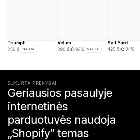
Triumph
Velum
Salt Yard
420 $
94%
250 $
290 $
93%
NAUJA
NAUJA
SUKURTA PREKYBAI
Geriausios pasaulyje
internetinės
parduotuvės naudoja
„Shopify“ temas