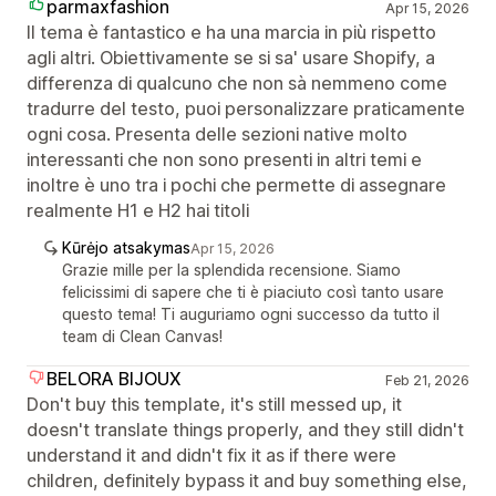
parmaxfashion
Apr 15, 2026
Il tema è fantastico e ha una marcia in più rispetto
agli altri. Obiettivamente se si sa' usare Shopify, a
differenza di qualcuno che non sà nemmeno come
tradurre del testo, puoi personalizzare praticamente
ogni cosa. Presenta delle sezioni native molto
interessanti che non sono presenti in altri temi e
inoltre è uno tra i pochi che permette di assegnare
realmente H1 e H2 hai titoli
Kūrėjo atsakymas
Apr 15, 2026
Grazie mille per la splendida recensione. Siamo
felicissimi di sapere che ti è piaciuto così tanto usare
questo tema! Ti auguriamo ogni successo da tutto il
team di Clean Canvas!
BELORA BIJOUX
Feb 21, 2026
Don't buy this template, it's still messed up, it
doesn't translate things properly, and they still didn't
understand it and didn't fix it as if there were
children, definitely bypass it and buy something else,