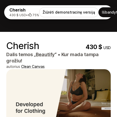
Cherish
Žiūrėti demonstracinę versiją
Išbandyt
430 $ USD
•
75%
Cherish
430 $
USD
Dalis temos „
Beautify
“
•
Kur mada tampa
grožiu!
autorius
Clean Canvas