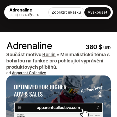
Adrenaline
Zobrazit ukázku
Vyzkoušet
380 $ USD
•
96%
Adrenaline
380 $
USD
Součást motivu
Berlin
•
Minimalistické téma s
bohatou na funkce pro pohlcující vyprávění
produktových příběhů.
od
Apparent Collective