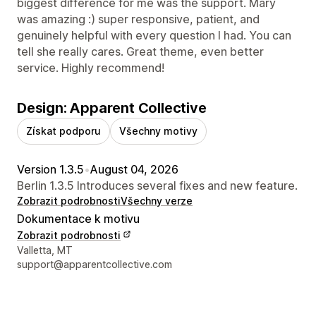
biggest difference for me was the support. Mary
was amazing :) super responsive, patient, and
genuinely helpful with every question I had. You can
tell she really cares. Great theme, even better
service. Highly recommend!
Design: Apparent Collective
Získat podporu
Všechny motivy
Version 1.3.5
•
August 04, 2026
Berlin 1.3.5 Introduces several fixes and new feature.
Zobrazit podrobnosti
Všechny verze
Dokumentace k motivu
Zobrazit podrobnosti
Kontaktní údaje designéra
Valletta, MT
support@apparentcollective.com