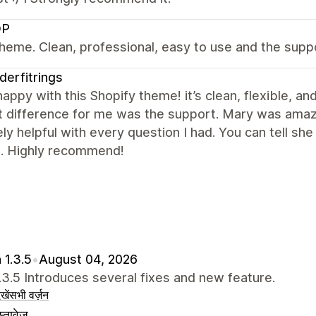
OP
heme. Clean, professional, easy to use and the supp
derfitrings
happy with this Shopify theme! it’s clean, flexible, 
 difference for me was the support. Mary was amazi
ly helpful with every question I had. You can tell sh
e. Highly recommend!
 1.3.5
•
August 04, 2026
1.3.5 Introduces several fixes and new feature.
खें
सभी वर्ज़न
्तावेज़