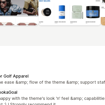
r Golf Apparel
he ease &amp; flow of the theme &amp; support staf
ookaGoal
appy with the theme's look 'n' feel &amp; capabiliti
st :) I Strongly recommend it.