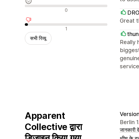
न्यूट्रल रिव्यू
0
DR
Great t
नकारात्मक रिव्यू
1
thun
सभी रिव्यू
Really 
biggest
genuine
servic
Apparent
Version
Berlin 
Collective द्वारा
जानकारी दे
डिज़ाइन किया गया
थीम के दस